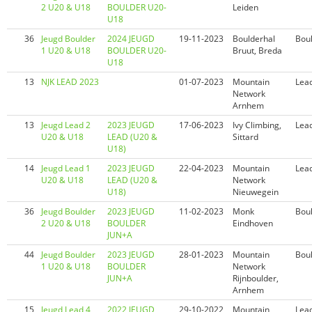
2 U20 & U18
BOULDER U20-
Leiden
U18
36
Jeugd Boulder
2024 JEUGD
19-11-2023
Boulderhal
Bou
1 U20 & U18
BOULDER U20-
Bruut, Breda
U18
13
NJK LEAD 2023
01-07-2023
Mountain
Lea
Network
Arnhem
13
Jeugd Lead 2
2023 JEUGD
17-06-2023
Ivy Climbing,
Lea
U20 & U18
LEAD (U20 &
Sittard
U18)
14
Jeugd Lead 1
2023 JEUGD
22-04-2023
Mountain
Lea
U20 & U18
LEAD (U20 &
Network
U18)
Nieuwegein
36
Jeugd Boulder
2023 JEUGD
11-02-2023
Monk
Bou
2 U20 & U18
BOULDER
Eindhoven
JUN+A
44
Jeugd Boulder
2023 JEUGD
28-01-2023
Mountain
Bou
1 U20 & U18
BOULDER
Network
JUN+A
Rijnboulder,
Arnhem
15
Jeugd Lead 4
2022 JEUGD
29-10-2022
Mountain
Lea