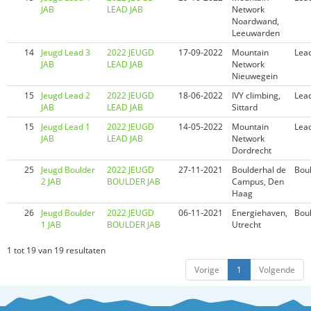
JAB
LEAD JAB
Network
Noardwand,
Leeuwarden
14
Jeugd Lead 3
2022 JEUGD
17-09-2022
Mountain
Lea
JAB
LEAD JAB
Network
Nieuwegein
15
Jeugd Lead 2
2022 JEUGD
18-06-2022
IVY climbing,
Lea
JAB
LEAD JAB
Sittard
15
Jeugd Lead 1
2022 JEUGD
14-05-2022
Mountain
Lea
JAB
LEAD JAB
Network
Dordrecht
25
Jeugd Boulder
2022 JEUGD
27-11-2021
Boulderhal de
Bou
2 JAB
BOULDER JAB
Campus, Den
Haag
26
Jeugd Boulder
2022 JEUGD
06-11-2021
Energiehaven,
Bou
1 JAB
BOULDER JAB
Utrecht
1 tot 19 van 19 resultaten
Vorige
1
Volgende