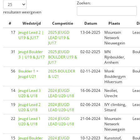
Zoeken:
resultaten weergeven
#
Wedstrijd
Competitie
Datum
Plaats
D
17
Jeugd Lead 2 |
2025 JEUGD
13-04-2025
Mountain
Lea
U19 & JU17
LEAD U19 &
Network
JU17
Nieuwegein
31
Jeugd Boulder
2025 JEUGD
02-02-2025
MN
Bou
3 | U19 & JU17
BOULDER U19 &
Rijnboulder,
JU17
Arnhem
56
Boulder 1 +
2025 BOULDER
02-11-2024
Monk
Bou
Jeugd U21
& U21
Bouldergym
Hilversum
14
Jeugd Lead 3
2024 JEUGD
16-06-2024
Neoliet,
Lea
U20 & U18
LEAD U20-U18
Utrecht
19
Jeugd Lead 2
2024 JEUGD
02-06-2024
IVY climbing,
Lea
U20 & U18
LEAD U20-U18
Sittard
22
Jeugd Lead 1
2024 JEUGD
21-04-2024
Mountain
Lea
U20 & U18
LEAD U20-U18
Network
Nieuwegein
15
Jeugd Boulder
2024 JEUGD
10-12-2023
Kunststof,
Bou