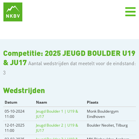
Competitie: 2025 JEUGD BOULDER U19
& JU17
Aantal wedstrijden dat meetelt voor de eindstand:
3
Wedstrijden
Datum
Naam
Plaats
05-10-2024
Jeugd Boulder 1 | U19 &
Monk Bouldergym
11:00
JU17
Eindhoven
12-01-2025
Jeugd Boulder 2 | U19 &
Boulder Neoliet, Tilburg
11:00
JU17