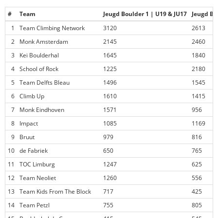
#
Team
Jeugd Boulder 1 | U19 & JU17
Jeugd Bo
1
Team Climbing Network
3120
2613
2
Monk Amsterdam
2145
2460
3
Kei Boulderhal
1645
1840
4
School of Rock
1225
2180
5
Team Delfts Bleau
1496
1545
6
Climb Up
1610
1415
7
Monk Eindhoven
1571
956
8
Impact
1085
1169
9
Bruut
979
816
10
de Fabriek
650
765
11
TOC Limburg
1247
625
12
Team Neoliet
1260
556
13
Team Kids From The Block
717
425
14
Team Petzl
755
805