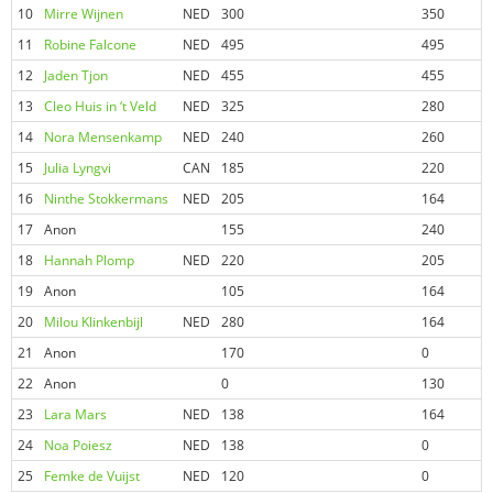
10
Mirre Wijnen
NED
300
350
11
Robine Falcone
NED
495
495
12
Jaden Tjon
NED
455
455
13
Cleo Huis in ‘t Veld
NED
325
280
14
Nora Mensenkamp
NED
240
260
15
Julia Lyngvi
CAN
185
220
16
Ninthe Stokkermans
NED
205
164
17
Anon
155
240
18
Hannah Plomp
NED
220
205
19
Anon
105
164
20
Milou Klinkenbijl
NED
280
164
21
Anon
170
0
22
Anon
0
130
23
Lara Mars
NED
138
164
24
Noa Poiesz
NED
138
0
25
Femke de Vuijst
NED
120
0