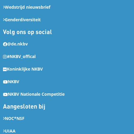
Wedstrijd nieuwsbrief
Genderdiversiteit
Volg ons op social
@de.nkbv
#NKBV_offical
Koninklijke NKBV
NKBV
NKBV Nationale Competitie
Aangesloten bij
NOC*NSF
UIAA