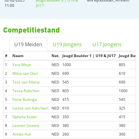
02-02-2025
Jeugd Boulder 3 | U19 &
MN Rijnboulder, Arnhem
11:00
JU17
Competitiestand
U19 Meiden
U19 Jongens
U17 Jongens
#
Naam
Nat.
Jeugd Boulder 1 | U19 & JU17
Jeugd Boul
1
Yara Meye
NED
1000
805
2
Milou van Oort
NED
690
610
3
Tess van Altena
NED
545
690
4
Tessa Robichon
NED
805
1000
5
Fiene Buitinga
NED
415
545
6
Louise van Adrichem
NED
610
325
7
Ophelia Kuiter
NED
350
415
8
Laurien Smeets
NED
380
380
9
Aimée Hof
NED
260
300