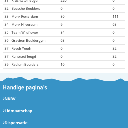
31
Krachtstof Jeugd
220
0
32
Bossche Boulders
0
0
33
Monk Rotterdam
80
111
34
Monk Hilversum
9
63
35
Team Wildflower
84
0
36
Graviton Bouldergym
63
0
37
Revolt Youth
0
32
37
Kunststof Jeugd
0
32
39
Radium Boulders
10
0
Handige pagina’s
NKBV
Lidmaatschap
Dispensatie