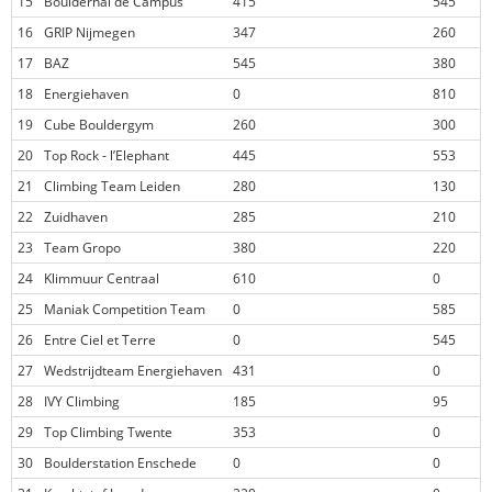
15
Boulderhal de Campus
415
545
16
GRIP Nijmegen
347
260
17
BAZ
545
380
18
Energiehaven
0
810
19
Cube Bouldergym
260
300
20
Top Rock - l’Elephant
445
553
21
Climbing Team Leiden
280
130
22
Zuidhaven
285
210
23
Team Gropo
380
220
24
Klimmuur Centraal
610
0
25
Maniak Competition Team
0
585
26
Entre Ciel et Terre
0
545
27
Wedstrijdteam Energiehaven
431
0
28
IVY Climbing
185
95
29
Top Climbing Twente
353
0
30
Boulderstation Enschede
0
0