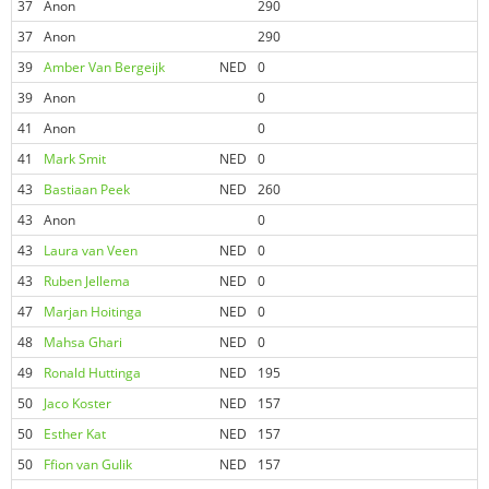
37
Anon
290
0
37
Anon
290
0
39
Amber Van Bergeijk
NED
0
0
39
Anon
0
0
41
Anon
0
2
41
Mark Smit
NED
0
2
43
Bastiaan Peek
NED
260
0
43
Anon
0
0
43
Laura van Veen
NED
0
0
43
Ruben Jellema
NED
0
0
47
Marjan Hoitinga
NED
0
0
48
Mahsa Ghari
NED
0
0
49
Ronald Huttinga
NED
195
0
50
Jaco Koster
NED
157
0
50
Esther Kat
NED
157
0
50
Ffion van Gulik
NED
157
0