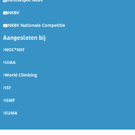
NKBV
NKBV Nationale Competitie
Aangesloten bij
NOC*NSF
UIAA
World Climbing
ISF
ISMF
EUMA