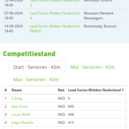
12-04-2024
Lead Series Midden Nederland
Klimmuur Utrecht
18:45
3
07-06-2024
Lead Series Midden Nederland
Mountain Network
18:45
4
Nieuwegein
14-06-2024
Lead Series Midden Nederland
Rocksteady, Bussum
18:45
FINALE
Competitiestand
Start - Senioren - Klim
Mid - Senioren - Klim
Max - Senioren - Klim
#
Naam
Nat.
Lead Series Midden Nederland 1
L
1
Z Zeng
NED
0
1
2
Kyla Grant
NED
690
8
3
Lucas Wolfe
NED
498
0
4
Jelger Roelofs
NED
415
6