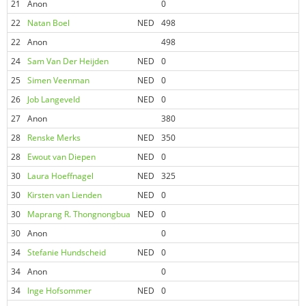
21
Anon
0
5
22
Natan Boel
NED
498
0
22
Anon
498
0
24
Sam Van Der Heijden
NED
0
2
25
Simen Veenman
NED
0
0
26
Job Langeveld
NED
0
0
27
Anon
380
0
28
Renske Merks
NED
350
0
28
Ewout van Diepen
NED
0
0
30
Laura Hoeffnagel
NED
325
0
30
Kirsten van Lienden
NED
0
3
30
Maprang R. Thongnongbua
NED
0
0
30
Anon
0
0
34
Stefanie Hundscheid
NED
0
3
34
Anon
0
0
34
Inge Hofsommer
NED
0
0