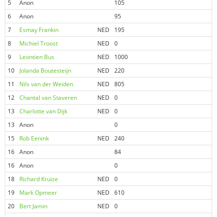
5
Anon
105
0
6
Anon
95
3
7
Esmay Frankin
NED
195
3
8
Michiel Troost
NED
0
4
9
Leontien Bus
NED
1000
0
10
Jolanda Boutesteijn
NED
220
6
11
Nils van der Weiden
NED
805
0
12
Chantal van Staveren
NED
0
0
13
Charlotte van Dijk
NED
0
0
13
Anon
0
0
15
Rob Eenink
NED
240
5
16
Anon
84
2
16
Anon
0
4
18
Richard Kruize
NED
0
0
19
Mark Opmeer
NED
610
0
20
Bert Jamin
NED
0
0