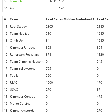
53
Lotte Slis
NED
130
0
54
Anon
120
0
#
Team
Lead Series Midden Nederland 1
Lead Seri
1
Rock Steady
2805
2185
2
Team Neoliet
510
1285
3
Climb Up
84
1285
4
Klimmuur Utrecht
353
364
5
Rotterdam Rockstars
878
1120
6
Team Climbing Network
0
545
7
Team Yellowstone
755
0
8
Top-It
520
0
9
RSAC
1000
170
10
USAC
270
37
11
Klimmuur Centraal
0
475
12
Monte Cervino
0
0
13
Klimhal Amsterdam
0
270