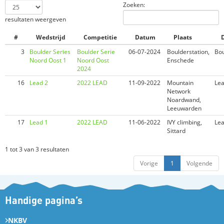
Zoeken:
resultaten weergeven
#
Wedstrijd
Competitie
Datum
Plaats
D
3
Boulder Series
Boulder Serie
06-07-2024
Boulderstation,
Bou
Noord Oost 1
Noord Oost
Enschede
2024
16
Lead 2
2022 LEAD
11-09-2022
Mountain
Le
Network
Noardwand,
Leeuwarden
17
Lead 1
2022 LEAD
11-06-2022
IVY climbing,
Le
Sittard
1 tot 3 van 3 resultaten
Vorige
1
Volgende
Handige pagina’s
NKBV