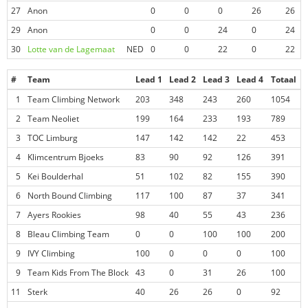
27
Anon
0
0
0
26
26
29
Anon
0
0
24
0
24
30
Lotte van de Lagemaat
NED
0
0
22
0
22
#
Team
Lead 1
Lead 2
Lead 3
Lead 4
Totaal
1
Team Climbing Network
203
348
243
260
1054
2
Team Neoliet
199
164
233
193
789
3
TOC Limburg
147
142
142
22
453
4
Klimcentrum Bjoeks
83
90
92
126
391
5
Kei Boulderhal
51
102
82
155
390
6
North Bound Climbing
117
100
87
37
341
7
Ayers Rookies
98
40
55
43
236
8
Bleau Climbing Team
0
0
100
100
200
9
IVY Climbing
100
0
0
0
100
9
Team Kids From The Block
43
0
31
26
100
11
Sterk
40
26
26
0
92