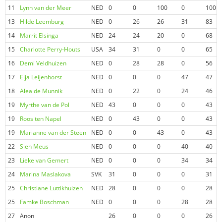
11
Lynn van der Meer
NED
0
0
100
0
100
13
Hilde Leemburg
NED
0
26
26
31
83
14
Marrit Elsinga
NED
24
24
20
0
68
15
Charlotte Perry-Houts
USA
34
31
0
0
65
16
Demi Veldhuizen
NED
0
28
28
0
56
17
Elja Leijenhorst
NED
0
0
0
47
47
18
Alea de Munnik
NED
0
22
0
24
46
19
Myrthe van de Pol
NED
43
0
0
0
43
19
Roos ten Napel
NED
0
43
0
0
43
19
Marianne van der Steen
NED
0
0
43
0
43
22
Sien Meus
NED
0
0
0
40
40
23
Lieke van Gemert
NED
0
0
0
34
34
24
Marina Maslakova
SVK
31
0
0
0
31
25
Christiane Luttikhuizen
NED
28
0
0
0
28
25
Famke Boschman
NED
0
0
0
28
28
27
Anon
26
0
0
0
26