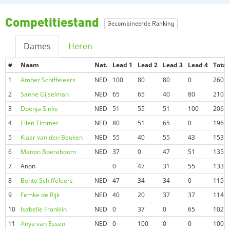
Competitiestand
Gecombineerde Ranking
Dames
Heren
#
Naam
Nat.
Lead 1
Lead 2
Lead 3
Lead 4
Totaa
1
Amber Schiffeleers
NED
100
80
80
0
260
2
Sanne Gijselman
NED
65
65
40
80
210
3
Doenja Sinke
NED
51
55
51
100
206
4
Ellen Timmer
NED
80
51
65
0
196
5
Klaar van den Beuken
NED
55
40
55
43
153
6
Manon Boereboom
NED
37
0
47
51
135
7
Anon
0
47
31
55
133
8
Bente Schiffeleers
NED
47
34
34
0
115
9
Femke de Rijk
NED
40
20
37
37
114
10
Isabelle Franklin
NED
0
37
0
65
102
11
Anya van Essen
NED
0
100
0
0
100