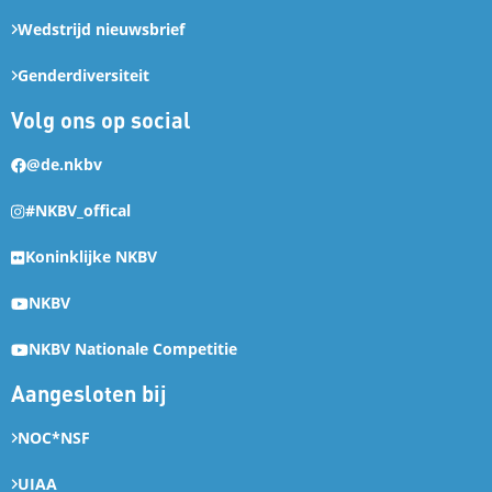
Wedstrijd nieuwsbrief
Genderdiversiteit
Volg ons op social
@de.nkbv
#NKBV_offical
Koninklijke NKBV
NKBV
NKBV Nationale Competitie
Aangesloten bij
NOC*NSF
UIAA