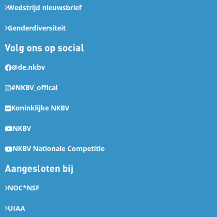
Wedstrijd nieuwsbrief
Genderdiversiteit
Volg ons op social
@de.nkbv
#NKBV_offical
Koninklijke NKBV
NKBV
NKBV Nationale Competitie
Aangesloten bij
NOC*NSF
UIAA