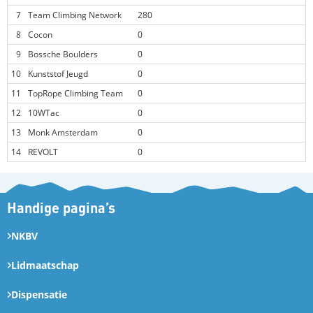
7
Team Climbing Network
280
8
Cocon
0
9
Bossche Boulders
0
10
Kunststof Jeugd
0
11
TopRope Climbing Team
0
12
10WTac
0
13
Monk Amsterdam
0
14
REVOLT
0
Handige pagina’s
NKBV
Lidmaatschap
Dispensatie