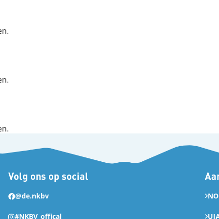
en.
en.
en.
Volg ons op social
Aan
@de.nkbv
NO
#NKBV_offical
UI