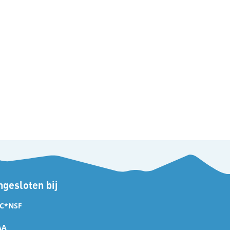
gesloten bij
C*NSF
AA