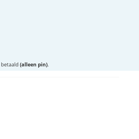
l betaald
(alleen pin)
.