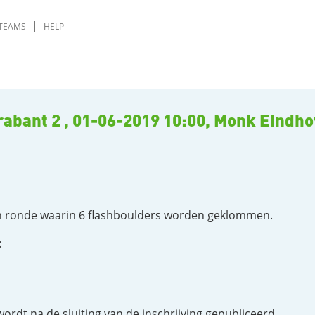
TEAMS
HELP
abant 2 , 01-06-2019 10:00, Monk Eindh
één ronde waarin 6 flashboulders worden geklommen.
:
 wordt na de sluiting van de inschrijving gepubliceerd.