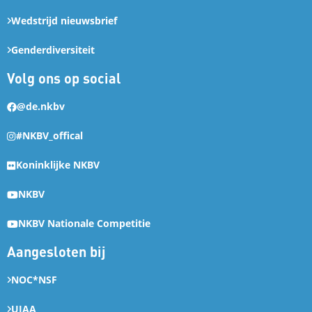
Wedstrijd nieuwsbrief
Genderdiversiteit
Volg ons op social
@de.nkbv
#NKBV_offical
Koninklijke NKBV
NKBV
NKBV Nationale Competitie
Aangesloten bij
NOC*NSF
UIAA