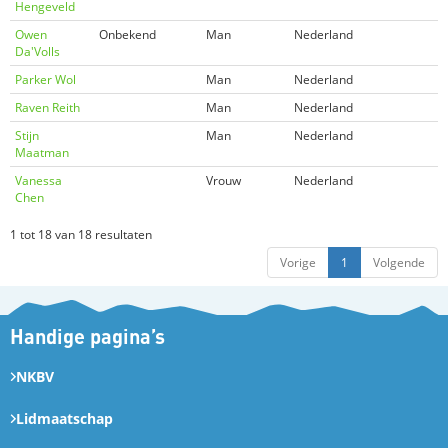
Hengeveld
Owen
Onbekend
Man
Nederland
Da'Volls
Parker Wol
Man
Nederland
Raven Reith
Man
Nederland
Stijn
Man
Nederland
Maatman
Vanessa
Vrouw
Nederland
Chen
1 tot 18 van 18 resultaten
Vorige
1
Volgende
Handige pagina’s
NKBV
Lidmaatschap