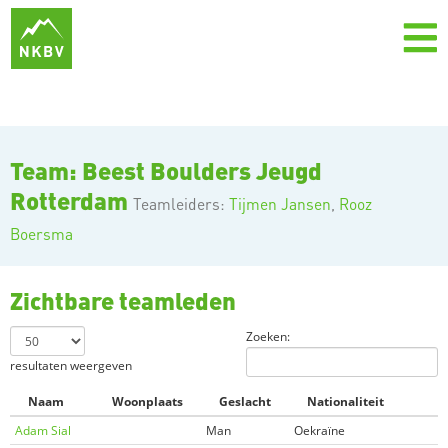
Team: Beest Boulders Jeugd
Rotterdam
Teamleiders:
Tijmen Jansen
,
Rooz
Boersma
Zichtbare teamleden
Zoeken:
resultaten weergeven
Naam
Woonplaats
Geslacht
Nationaliteit
Adam Sial
Man
Oekraïne