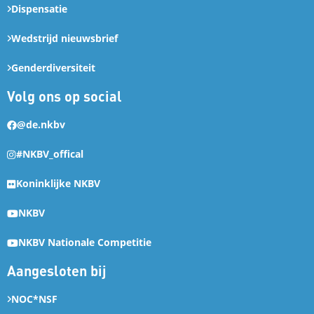
Dispensatie
Wedstrijd nieuwsbrief
Genderdiversiteit
Volg ons op social
@de.nkbv
#NKBV_offical
Koninklijke NKBV
NKBV
NKBV Nationale Competitie
Aangesloten bij
NOC*NSF