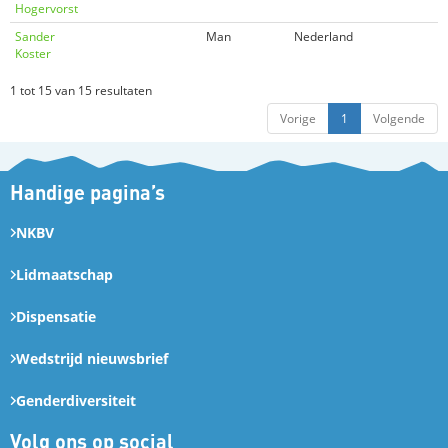
Hogervorst
Sander
Man
Nederland
Koster
1 tot 15 van 15 resultaten
Vorige
1
Volgende
Handige pagina’s
NKBV
Lidmaatschap
Dispensatie
Wedstrijd nieuwsbrief
Genderdiversiteit
Volg ons op social