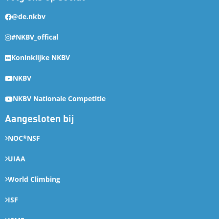
@de.nkbv
#NKBV_offical
Koninklijke NKBV
NKBV
NKBV Nationale Competitie
Aangesloten bij
NOC*NSF
UIAA
World Climbing
ISF