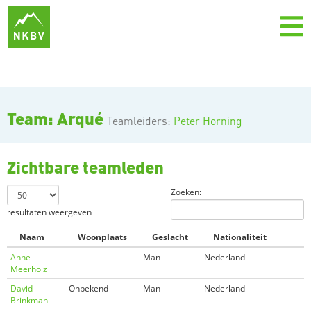
Team: Arqué
Teamleiders:
Peter Horning
Zichtbare teamleden
Zoeken:
resultaten weergeven
Naam
Woonplaats
Geslacht
Nationaliteit
Anne
Man
Nederland
Meerholz
David
Onbekend
Man
Nederland
Brinkman