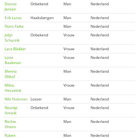
Dennis
Onbekend
Man
Nederland
Jansen
Erik Lucas
Haaksbergen
Man
Nederland
Floris Falke
Man
Nederland
Jolijn
Onbekend
Vrouw
Nederland
Schurink
Lara Blokker
Vrouw
Nederland
Lotte
Vrouw
Nederland
Baakman
Menno
Man
Nederland
Olthof
Milou
Vrouw
Nederland
Hesselink
Nils Huisman
Losser
Man
Nederland
Noortje
Onbekend
Vrouw
Nederland
Annink
Ritchie
Man
Nederland
Ottens
Ruben
Man
Nederland