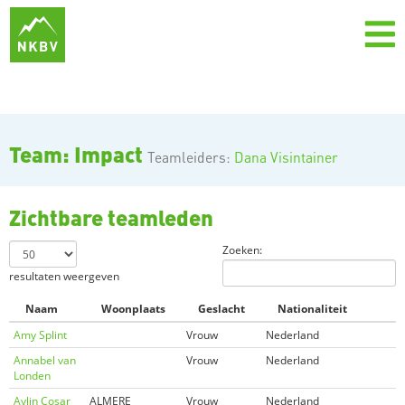
Team: Impact
Teamleiders:
Dana Visintainer
Zichtbare teamleden
Zoeken:
resultaten weergeven
Naam
Woonplaats
Geslacht
Nationaliteit
Amy Splint
Vrouw
Nederland
Annabel van
Vrouw
Nederland
Londen
Aylin Cosar
ALMERE
Vrouw
Nederland