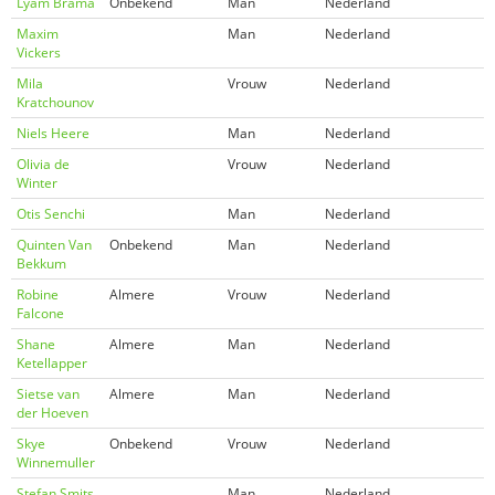
Lyam Brama
Onbekend
Man
Nederland
Maxim
Man
Nederland
Vickers
Mila
Vrouw
Nederland
Kratchounov
Niels Heere
Man
Nederland
Olivia de
Vrouw
Nederland
Winter
Otis Senchi
Man
Nederland
Quinten Van
Onbekend
Man
Nederland
Bekkum
Robine
Almere
Vrouw
Nederland
Falcone
Shane
Almere
Man
Nederland
Ketellapper
Sietse van
Almere
Man
Nederland
der Hoeven
Skye
Onbekend
Vrouw
Nederland
Winnemuller
Stefan Smits
Man
Nederland