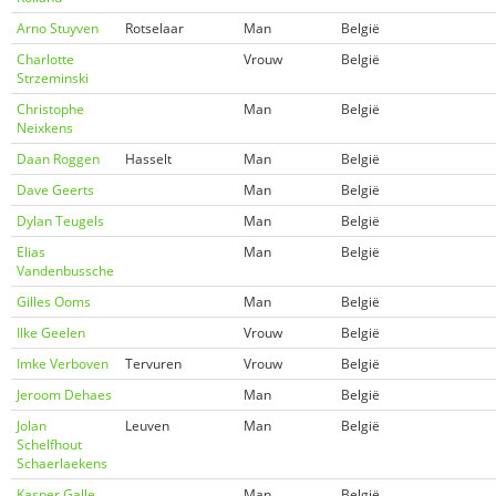
Arno Stuyven
Rotselaar
Man
België
Charlotte
Vrouw
België
Strzeminski
Christophe
Man
België
Neixkens
Daan Roggen
Hasselt
Man
België
Dave Geerts
Man
België
Dylan Teugels
Man
België
Elias
Man
België
Vandenbussche
Gilles Ooms
Man
België
Ilke Geelen
Vrouw
België
Imke Verboven
Tervuren
Vrouw
België
Jeroom Dehaes
Man
België
Jolan
Leuven
Man
België
Schelfhout
Schaerlaekens
Kasper Galle
Man
België