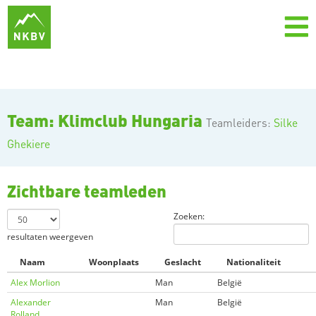
Team: Klimclub Hungaria
Teamleiders:
Silke
Ghekiere
Zichtbare teamleden
Zoeken:
resultaten weergeven
Naam
Woonplaats
Geslacht
Nationaliteit
Alex Morlion
Man
België
Alexander
Man
België
Rolland