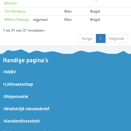
Morlion
Tim Perdieus
Man
België
Willem Detiege
wijgmaal
Man
België
1 tot 31 van 31 resultaten
Vorige
1
Volgende
Handige pagina’s
NKBV
Lidmaatschap
Dispensatie
Wedstrijd nieuwsbrief
Genderdiversiteit