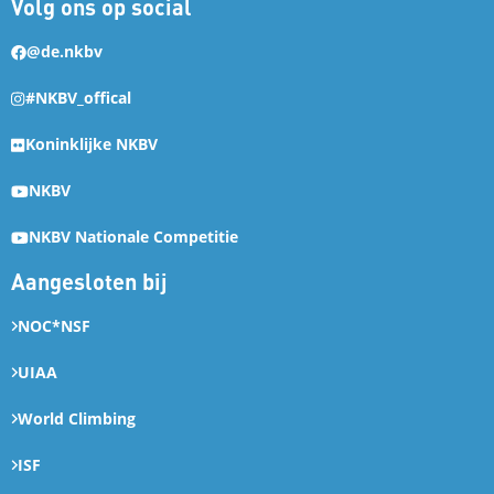
Volg ons op social
@de.nkbv
#NKBV_offical
Koninklijke NKBV
NKBV
NKBV Nationale Competitie
Aangesloten bij
NOC*NSF
UIAA
World Climbing
ISF