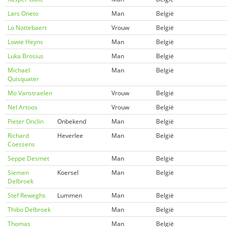
Lars Oneto
Man
België
Lo Nottebaert
Vrouw
België
Lowie Heyns
Man
België
Luka Brosius
Man
België
Michaël
Man
België
Quisquater
Mo Vanstraelen
Vrouw
België
Nel Artoos
Vrouw
België
Pieter Onclin
Onbekend
Man
België
Richard
Heverlee
Man
België
Coessens
Seppe Desmet
Man
België
Siemen
Koersel
Man
België
Delbroek
Stef Reweghs
Lummen
Man
België
Thibo Delbroek
Man
België
Thomas
Man
België