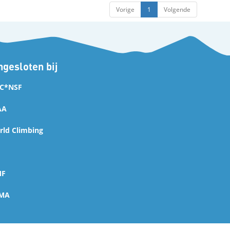
Vorige
1
Volgende
gesloten bij
C*NSF
AA
ld Climbing
MF
MA