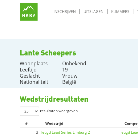
INSCHRIJVEN
UITSLAGEN
KLIMMERS
Lante Scheepers
Woonplaats
Onbekend
Leeftijd
19
Geslacht
Vrouw
Nationaliteit
België
Wedstrijdresultaten
resultaten weergeven
#
Wedstrijd
Compet
3
Jeugd Lead Series Limburg 2
Jeugd Lea