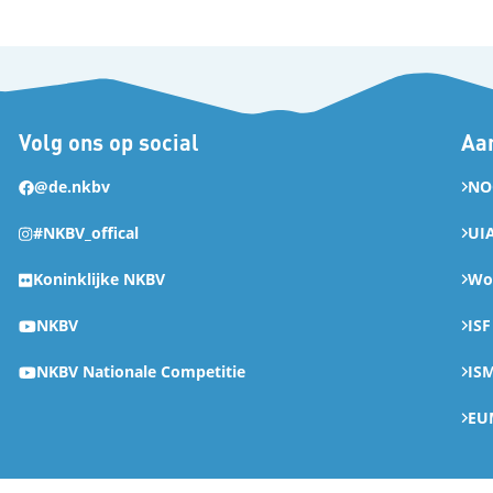
Volg ons op social
Aan
@de.nkbv
NO
#NKBV_offical
UI
Koninklijke NKBV
Wor
NKBV
ISF
NKBV Nationale Competitie
IS
EU