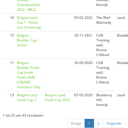
Championship
Kortrijk
2022 - BB22
16
Belgian Lead
05-02-2022
The Wall -
Lead
Cup 1 - Finals
Malmedy
Live Streaming!
15
Belgian
20-11-2021
CAB
Boulde
Boulder Cup -
Training
Senior
wall,
Braine
L'Alleud
11
Belgian
26-09-2020
CAB
Boulde
Boulder Youth
Training
Cup (male
wall,
Youth A&B) -
Braine
CAB/KBF
L'Alleud
members Only
13
Belgian Lead
Belgian Lead
07-03-2020
Blueberry
Lead
Youth Cup 3
Youth Cup 2020
Hill,
Kortrijk
1 tot 25 van 43 resultaten
Vorige
1
2
Volgende