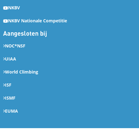
NKBV
NKBV Nationale Competitie
Aangesloten bij
NOC*NSF
UIAA
World Climbing
ISF
ISMF
EUMA