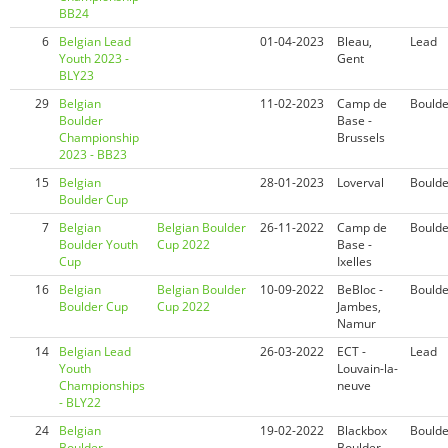
BB24
6
Belgian Lead
01-04-2023
Bleau,
Lead
Youth 2023 -
Gent
BLY23
29
Belgian
11-02-2023
Camp de
Boulde
Boulder
Base -
Championship
Brussels
2023 - BB23
15
Belgian
28-01-2023
Loverval
Boulde
Boulder Cup
7
Belgian
Belgian Boulder
26-11-2022
Camp de
Boulde
Boulder Youth
Cup 2022
Base -
Cup
Ixelles
16
Belgian
Belgian Boulder
10-09-2022
BeBloc -
Boulde
Boulder Cup
Cup 2022
Jambes,
Namur
14
Belgian Lead
26-03-2022
ECT -
Lead
Youth
Louvain-la-
Championships
neuve
- BLY22
24
Belgian
19-02-2022
Blackbox
Boulde
Boulder
Boulder,