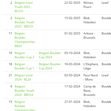
2
Belgian Lead
22-02-2025
Klimax,
Lead
Youth 2025 -
Puurs
BLY25
2
Belgian
15-02-2025
Blok,
Boulde
Boulder Youth
Hoboken
2025 - BBY25
11
Belgian
01-02-2025
Arkoze -
Boulde
Boulder
Brussels
Championship -
BB25
10
Belgian
Belgian Boulder
05-10-2024
Blok,
Boulde
Boulder Cup 2
Cup 2024
Hoboken
18
Belgian
Belgian Boulder
16-03-2024
L'Elephant,
Boulde
Boulder Cup 1
Cup 2024
Liège
21
Belgian Lead
02-03-2024
Face Nord
Lead
2024 - BL24
- Mons
4
Belgian
17-02-2024
Camp de
Boulde
Boulder Youth
Base,
2024 - BBY24
Brussels
15
Belgian
27-01-2024
Blok,
Boulde
Boulder
Hoboken
Championship -