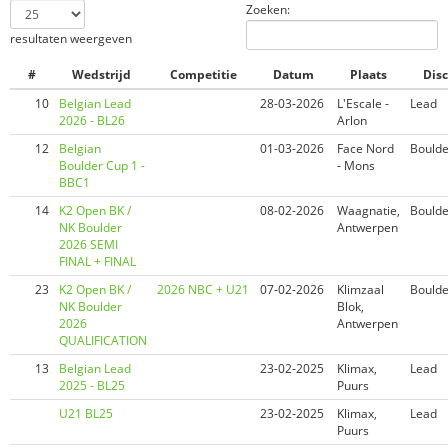
Zoeken:
resultaten weergeven
#
Wedstrijd
Competitie
Datum
Plaats
Disc
10
Belgian Lead
28-03-2026
L'Escale -
Lead
2026 - BL26
Arlon
12
Belgian
01-03-2026
Face Nord
Boulde
Boulder Cup 1 -
- Mons
BBC1
14
K2 Open BK /
08-02-2026
Waagnatie,
Boulde
NK Boulder
Antwerpen
2026 SEMI
FINAL + FINAL
23
K2 Open BK /
2026 NBC + U21
07-02-2026
Klimzaal
Boulde
NK Boulder
Blok,
2026
Antwerpen
QUALIFICATION
13
Belgian Lead
23-02-2025
Klimax,
Lead
2025 - BL25
Puurs
U21 BL25
23-02-2025
Klimax,
Lead
Puurs