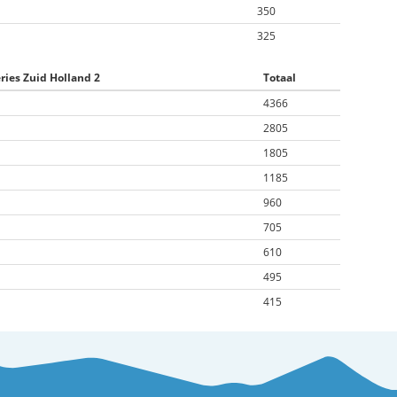
350
325
ries Zuid Holland 2
Totaal
4366
2805
1805
1185
960
705
610
495
415