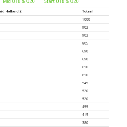
Mid U18 & U20
Start U18 & U20
uid Holland 2
Totaal
1000
903
903
805
690
690
610
610
545
520
520
455
415
380