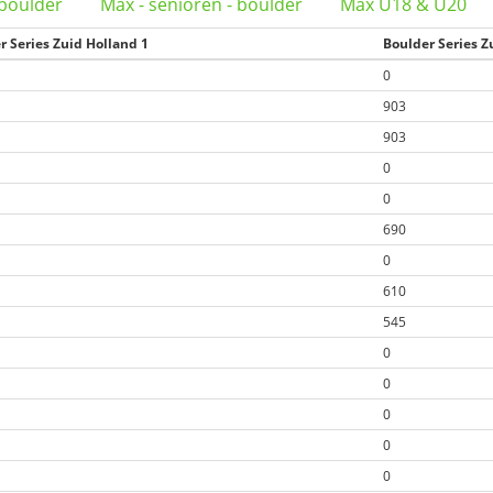
 boulder
Max - senioren - boulder
Max U18 & U20
r Series Zuid Holland 1
Boulder Series Z
0
903
903
0
0
690
0
610
545
0
0
0
0
0