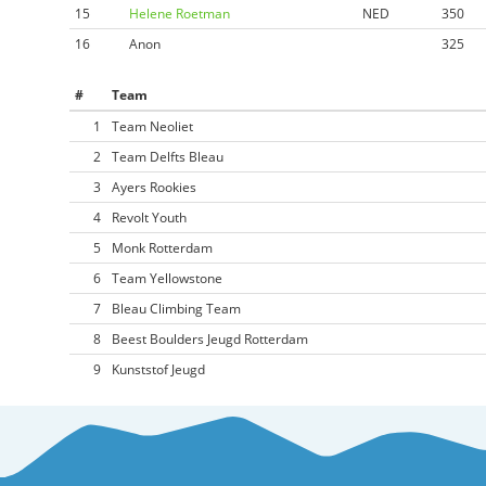
15
Helene Roetman
NED
350
16
Anon
325
#
Team
1
Team Neoliet
2
Team Delfts Bleau
3
Ayers Rookies
4
Revolt Youth
5
Monk Rotterdam
6
Team Yellowstone
7
Bleau Climbing Team
8
Beest Boulders Jeugd Rotterdam
9
Kunststof Jeugd