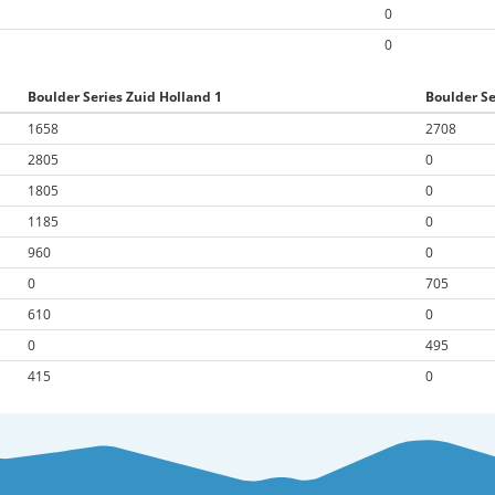
0
0
Boulder Series Zuid Holland 1
Boulder Se
1658
2708
2805
0
1805
0
1185
0
960
0
0
705
610
0
0
495
415
0