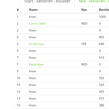
Start - senioren - boulder
Mid - senioren -
#
Naam
Nat.
Boulde
1
Anon
1000
2
Cor in t Veld
NED
0
2
Anon
0
4
Anon
805
5
Yu-Fan Lee
TPE
690
5
Anon
0
7
Anon
610
7
Paula Kijne
NED
0
9
Anon
0
10
Anon
520
10
Anon
520
12
Anon
455
13
Anon
415
14
Anon
380