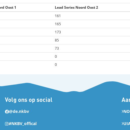
ord Oost 1
Lead Series Noord Oost 2
161
165
173
85
73
0
0
Volg ons op social
Aan
@de.nkbv
NO
#NKBV_offical
UI