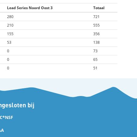
Lead Series Noord Oost 3
Totaal
280
721
210
555
155
356
53
138
0
73
0
65
0
51
gesloten bij
C*NSF
AA