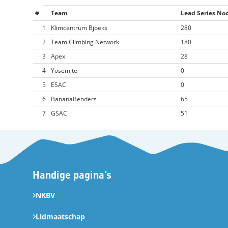
#
Team
Lead Series No
1
Klimcentrum Bjoeks
280
2
Team Climbing Network
180
3
Apex
28
4
Yosemite
0
5
ESAC
0
6
BananaBenders
65
7
GSAC
51
Handige pagina’s
NKBV
Lidmaatschap