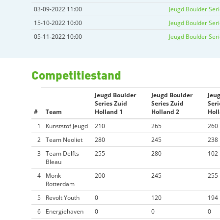
03-09-2022 11:00
Jeugd Boulder Seri
15-10-2022 10:00
Jeugd Boulder Seri
05-11-2022 10:00
Jeugd Boulder Seri
Competitiestand
Jeugd Boulder
Jeugd Boulder
Jeu
Series Zuid
Series Zuid
Seri
#
Team
Holland 1
Holland 2
Hol
1
Kunststof Jeugd
210
265
260
2
Team Neoliet
280
245
238
3
Team Delfts
255
280
102
Bleau
4
Monk
200
245
255
Rotterdam
5
Revolt Youth
0
120
194
6
Energiehaven
0
0
0