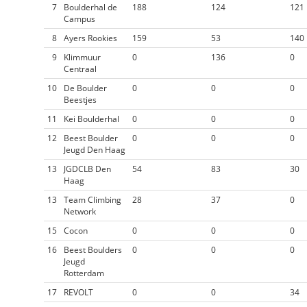
7
Boulderhal de
188
124
121
Campus
8
Ayers Rookies
159
53
140
9
Klimmuur
0
136
0
Centraal
10
De Boulder
0
0
0
Beestjes
11
Kei Boulderhal
0
0
0
12
Beest Boulder
0
0
0
Jeugd Den Haag
13
JGDCLB Den
54
83
30
Haag
13
Team Climbing
28
37
0
Network
15
Cocon
0
0
0
16
Beest Boulders
0
0
0
Jeugd
Rotterdam
17
REVOLT
0
0
34