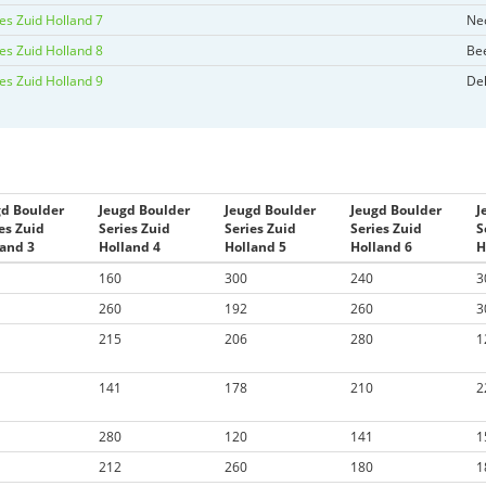
es Zuid Holland 7
Neo
es Zuid Holland 8
Be
es Zuid Holland 9
Del
gd Boulder
Jeugd Boulder
Jeugd Boulder
Jeugd Boulder
J
es Zuid
Series Zuid
Series Zuid
Series Zuid
S
land 3
Holland 4
Holland 5
Holland 6
H
160
300
240
3
260
192
260
3
215
206
280
1
141
178
210
2
280
120
141
1
212
260
180
1