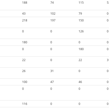
188
74
115
5
43
102
79
0
218
197
150
0
0
0
126
0
180
0
0
0
0
0
180
0
22
0
22
3
26
31
0
0
100
47
46
0
0
0
0
0
116
0
0
0