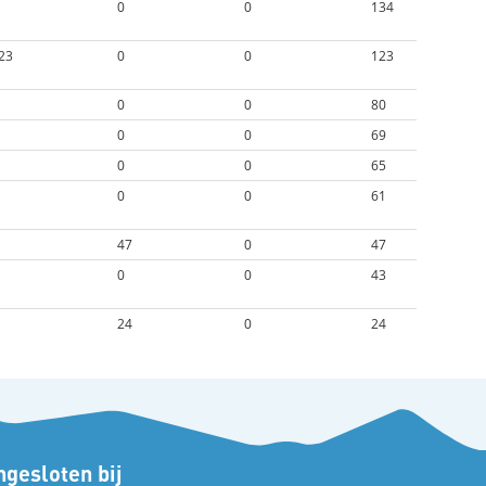
0
0
134
23
0
0
123
0
0
80
0
0
69
0
0
65
0
0
61
47
0
47
0
0
43
24
0
24
gesloten bij