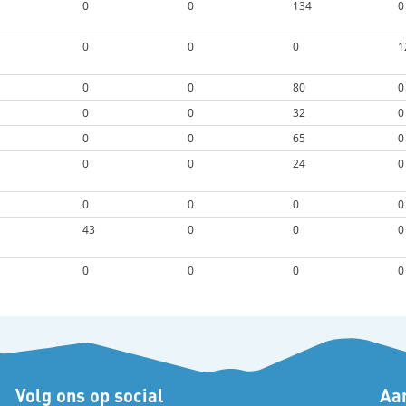
0
0
134
0
0
0
0
1
0
0
80
0
0
0
32
0
0
0
65
0
0
0
24
0
0
0
0
0
43
0
0
0
0
0
0
0
Volg ons op social
Aan