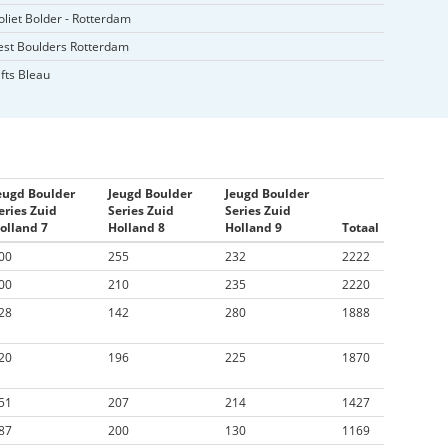
liet Bolder - Rotterdam
est Boulders Rotterdam
fts Bleau
eugd Boulder
Jeugd Boulder
Jeugd Boulder
eries Zuid
Series Zuid
Series Zuid
olland 7
Holland 8
Holland 9
Totaal
00
255
232
2222
00
210
235
2220
28
142
280
1888
20
196
225
1870
51
207
214
1427
87
200
130
1169