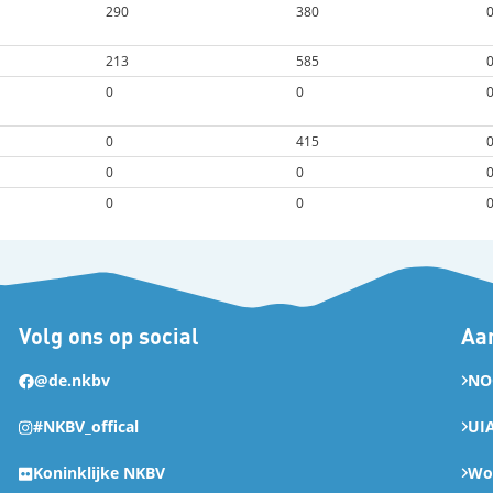
290
380
213
585
0
0
0
415
0
0
0
0
Volg ons op social
Aan
@de.nkbv
NO
#NKBV_offical
UI
Koninklijke NKBV
Wor