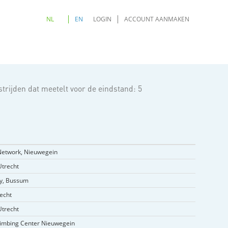
NL
EN
LOGIN
ACCOUNT AANMAKEN
trijden dat meetelt voor de eindstand: 5
Network, Nieuwegein
trecht
dy, Bussum
recht
trecht
limbing Center Nieuwegein