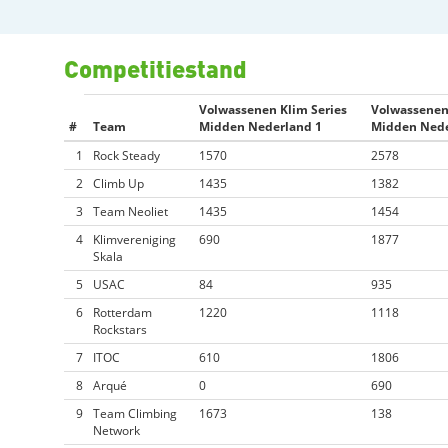
Competitiestand
Volwassenen Klim Series
Volwassenen
#
Team
Midden Nederland 1
Midden Nede
1
Rock Steady
1570
2578
2
Climb Up
1435
1382
3
Team Neoliet
1435
1454
4
Klimvereniging
690
1877
Skala
5
USAC
84
935
6
Rotterdam
1220
1118
Rockstars
7
ITOC
610
1806
8
Arqué
0
690
9
Team Climbing
1673
138
Network