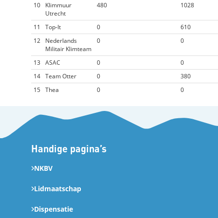
10
Klimmuur
480
1028
Utrecht
11
Top-It
0
610
12
Nederlands
0
0
Militair Klimteam
13
ASAC
0
0
14
Team Otter
0
380
15
Thea
0
0
Handige pagina’s
NKBV
Lidmaatschap
Dispensatie