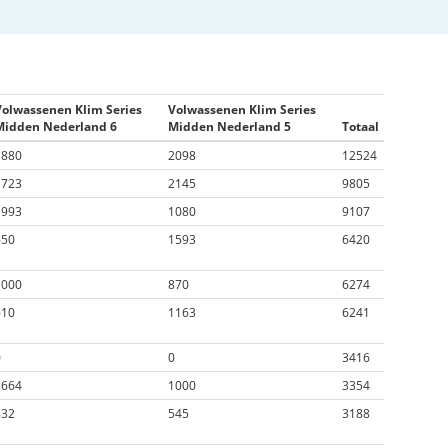
Volwassenen Klim Series
Volwassenen Klim Series
Midden Nederland 6
Midden Nederland 5
Totaal
1880
2098
12524
1723
2145
9805
1993
1080
9107
650
1593
6420
1000
870
6274
610
1163
6241
0
0
3416
1664
1000
3354
832
545
3188