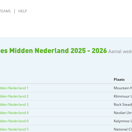
TEAMS
HELP
ies Midden Nederland 2025 - 2026
Aantal weds
Plaats
dden Nederland 1
Mountain 
dden Nederland 2
Klimmuur U
dden Nederland 3
Rock Stea
dden Nederland 4
Neoliet Ut
dden Nederland 6
Kalymnos U
dden Nederland 5
National C