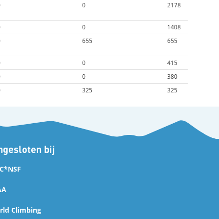
0
0
2178
0
0
1408
0
655
655
0
0
415
0
0
380
0
325
325
gesloten bij
C*NSF
AA
ld Climbing