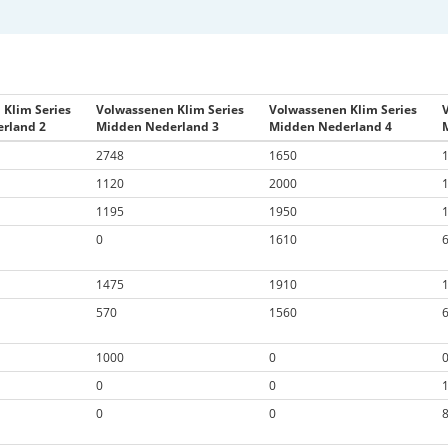
 Klim Series
Volwassenen Klim Series
Volwassenen Klim Series
rland 2
Midden Nederland 3
Midden Nederland 4
2748
1650
1120
2000
1195
1950
0
1610
1475
1910
570
1560
1000
0
0
0
0
0