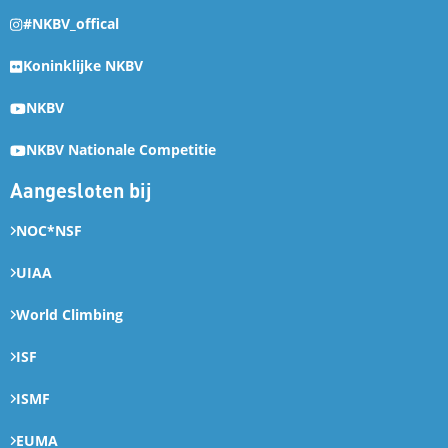
#NKBV_offical
Koninklijke NKBV
NKBV
NKBV Nationale Competitie
Aangesloten bij
NOC*NSF
UIAA
World Climbing
ISF
ISMF
EUMA