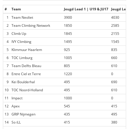
#
Team
Jeugd Lead 1 | U19 & JU17
Jeugd Lead
1
Team Neoliet
3900
4030
2
Team Climbing Network
1850
2585
3
Climb Up
1845
2155
4
IVY Climbing
1495
1545
5
Klimmuur Haarlem
925
835
6
TOC Limburg
1005
660
7
Team Delfts Bleau
805
610
8
Entre Ciel et Terre
1220
0
9
Kei Boulderhal
495
690
10
TOC Noord-Holland
495
610
11
Impact
1000
0
12
Apex
545
415
13
GRIP Nijmegen
435
495
14
So iLL
415
380