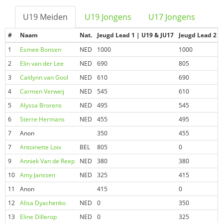
U19 Meiden
U19 Jongens
U17 Jongens
#
Naam
Nat.
Jeugd Lead 1 | U19 & JU17
Jeugd Lead 2 |
1
Esmee Bonsen
NED
1000
1000
2
Elin van der Lee
NED
690
805
3
Caitlynn van Gool
NED
610
690
4
Carmen Verweij
NED
545
610
5
Alyssa Brorens
NED
495
545
6
Sterre Hermans
NED
455
495
7
Anon
350
455
7
Antoinette Loix
BEL
805
0
9
Anniek Van de Reep
NED
380
380
10
Amy Janssen
NED
325
415
11
Anon
415
0
12
Alisa Dyachenko
NED
0
350
13
Eline Dillerop
NED
0
325