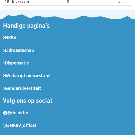
19
Blok team
0
0
Handige pagina’s
NKBV
Lidmaatschap
Dispensatie
Wedstrijd nieuwsbrief
Genderdiversiteit
Volg ons op social
@de.nkbv
#NKBV_offical