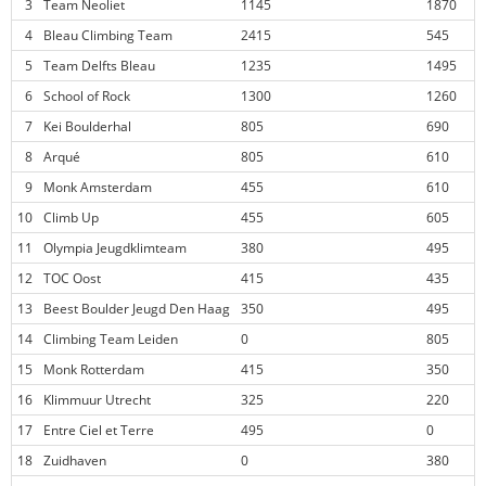
3
Team Neoliet
1145
1870
4
Bleau Climbing Team
2415
545
5
Team Delfts Bleau
1235
1495
6
School of Rock
1300
1260
7
Kei Boulderhal
805
690
8
Arqué
805
610
9
Monk Amsterdam
455
610
10
Climb Up
455
605
11
Olympia Jeugdklimteam
380
495
12
TOC Oost
415
435
13
Beest Boulder Jeugd Den Haag
350
495
14
Climbing Team Leiden
0
805
15
Monk Rotterdam
415
350
16
Klimmuur Utrecht
325
220
17
Entre Ciel et Terre
495
0
18
Zuidhaven
0
380