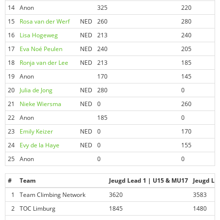
14
Anon
325
220
15
Rosa van der Werf
NED
260
280
16
Lisa Hogeweg
NED
213
240
17
Eva Noé Peulen
NED
240
205
18
Ronja van der Lee
NED
213
185
19
Anon
170
145
20
Julia de Jong
NED
280
0
21
Nieke Wiersma
NED
0
260
22
Anon
185
0
23
Emily Keizer
NED
0
170
24
Evy de la Haye
NED
0
155
25
Anon
0
0
#
Team
Jeugd Lead 1 | U15 & MU17
Jeugd Le
1
Team Climbing Network
3620
3583
2
TOC Limburg
1845
1480