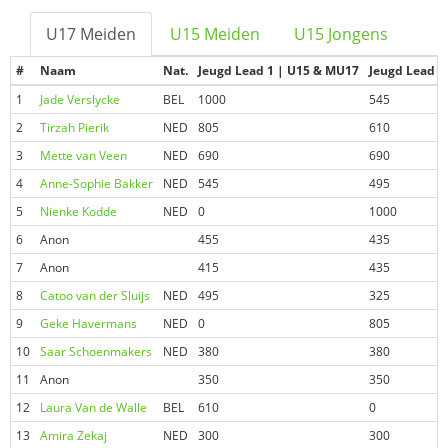
U17 Meiden
U15 Meiden
U15 Jongens
#
Naam
Nat.
Jeugd Lead 1 | U15 & MU17
Jeugd Lead 2
1
Jade Verslycke
BEL
1000
545
2
Tirzah Pierik
NED
805
610
3
Mette van Veen
NED
690
690
4
Anne-Sophie Bakker
NED
545
495
5
Nienke Kodde
NED
0
1000
6
Anon
455
435
7
Anon
415
435
8
Catoo van der Sluijs
NED
495
325
9
Geke Havermans
NED
0
805
10
Saar Schoenmakers
NED
380
380
11
Anon
350
350
12
Laura Van de Walle
BEL
610
0
13
Amira Zekaj
NED
300
300