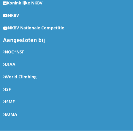
Koninklijke NKBV
NKBV
NKBV Nationale Competitie
Aangesloten bij
NOC*NSF
UIAA
World Climbing
ISF
ISMF
EUMA