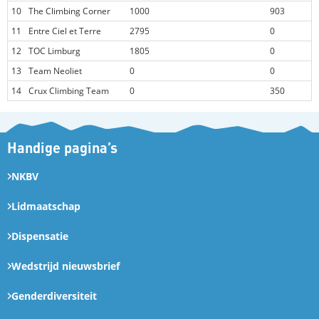
10
The Climbing Corner
1000
903
11
Entre Ciel et Terre
2795
0
12
TOC Limburg
1805
0
13
Team Neoliet
0
0
14
Crux Climbing Team
0
350
Handige pagina’s
NKBV
Lidmaatschap
Dispensatie
Wedstrijd nieuwsbrief
Genderdiversiteit