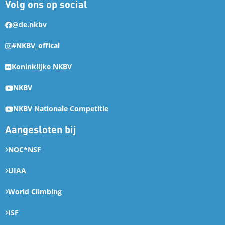
Volg ons op social
@de.nkbv
#NKBV_offical
Koninklijke NKBV
NKBV
NKBV Nationale Competitie
Aangesloten bij
NOC*NSF
UIAA
World Climbing
ISF