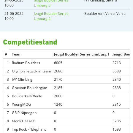
24-05-2025
Jeugd Boulder Series
IVY climbing, Sittard
10:00
Limburg 3
21-06-2025
Jeugd Boulder Series
Boulderkerk Venlo, Venlo
10:00
Limburg 4
Competitiestand
#
Team
Jeugd Boulder Series Limburg 1
Jeugd Bould
1
Radium Boulders
6005
3713
2
Olympia Jeugdklimteam
2680
5688
3
IVY Climbing
2170
2840
4
Graviton Bouldergym
2185
2838
5
Boulderkerk Venlo
2000
0
6
YoungMOG
1240
2815
7
GRIP Nijmegen
0
0
8
Monk Hasselt
0
3235
9
Top Rock - l’Elephant
0
1593