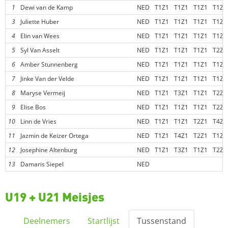
1
Dewi van de Kamp
NED
T1Z1
T1Z1
T1Z1
T1Z1
3
Juliette Huber
NED
T1Z1
T1Z1
T1Z1
T1Z1
4
Elin van Wees
NED
T1Z1
T1Z1
T1Z1
T1Z1
5
Syl Van Asselt
NED
T1Z1
T1Z1
T1Z1
T2Z2
6
Amber Stunnenberg
NED
T1Z1
T1Z1
T1Z1
T1Z1
7
Jinke Van der Velde
NED
T1Z1
T1Z1
T1Z1
T1Z1
8
Maryse Vermeij
NED
T1Z1
T3Z1
T1Z1
T2Z2
9
Elise Bos
NED
T1Z1
T1Z1
T1Z1
T2Z2
10
Linn de Vries
NED
T1Z1
T1Z1
T2Z1
T4Z4
11
Jazmin de Keizer Ortega
NED
T1Z1
T4Z1
T2Z1
T1Z1
12
Josephine Altenburg
NED
T1Z1
T3Z1
T1Z1
T2Z2
13
Damaris Siepel
NED
U19 + U21 Meisjes
Deelnemers
Startlijst
Tussenstand