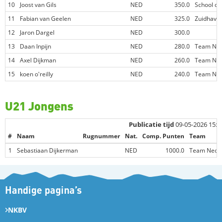
10
Joost van Gils
NED
350.0
School of
11
Fabian van Geelen
NED
325.0
Zuidhave
12
Jaron Dargel
NED
300.0
13
Daan Inpijn
NED
280.0
Team Neo
14
Axel Dijkman
NED
260.0
Team Neo
15
koen o'reilly
NED
240.0
Team Neo
U21 Jongens
Publicatie tijd
09-05-2026 15:2
#
Naam
Rugnummer
Nat.
Comp. Punten
Team
1
Sebastiaan Dijkerman
NED
1000.0
Team Neoli
Handige pagina’s
NKBV