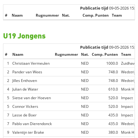
Publicatie tijd
09-05-2026 15:2
#
Naam
Rugnummer
Nat.
Comp. Punten
Team
U19 Jongens
Publicatie tijd
09-05-2026 15:2
#
Naam
Rugnummer
Nat.
Comp. Punten
Team
1
Christiaan Vermeulen
NED
1000.0
Zuidhave
2
Pander van Wees
NED
748.0
Wedstrij
2
Jilles Enthoven
NED
748.0
Wedstrij
4
Julian de Water
NED
610.0
Monk Hil
5
Sietse van der Hoeven
NED
520.0
Impact
5
Connor Vickers
NED
520.0
Impact
7
Lasse de Boer
NED
435.0
Impact
7
Pablo van Dierendonck
NED
435.0
Wedstrij
9
Valentijn ter Brake
NED
380.0
Monk Hil