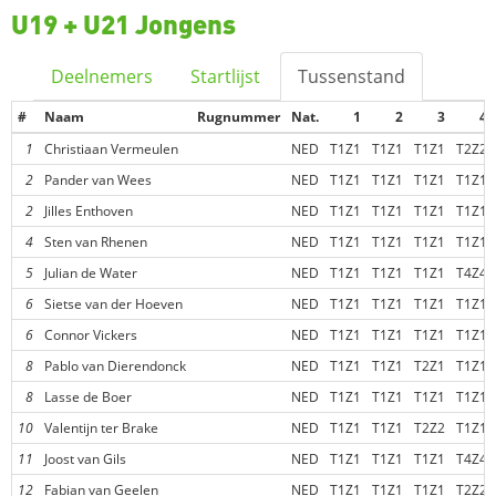
U19 + U21 Jongens
Deelnemers
Startlijst
Tussenstand
#
Naam
Rugnummer
Nat.
1
2
3
4
1
Christiaan Vermeulen
NED
T1Z1
T1Z1
T1Z1
T2Z2
2
Pander van Wees
NED
T1Z1
T1Z1
T1Z1
T1Z1
2
Jilles Enthoven
NED
T1Z1
T1Z1
T1Z1
T1Z1
4
Sten van Rhenen
NED
T1Z1
T1Z1
T1Z1
T1Z1
5
Julian de Water
NED
T1Z1
T1Z1
T1Z1
T4Z4
6
Sietse van der Hoeven
NED
T1Z1
T1Z1
T1Z1
T1Z1
6
Connor Vickers
NED
T1Z1
T1Z1
T1Z1
T1Z1
8
Pablo van Dierendonck
NED
T1Z1
T1Z1
T2Z1
T1Z1
8
Lasse de Boer
NED
T1Z1
T1Z1
T1Z1
T1Z1
10
Valentijn ter Brake
NED
T1Z1
T1Z1
T2Z2
T1Z1
11
Joost van Gils
NED
T1Z1
T1Z1
T1Z1
T4Z4
12
Fabian van Geelen
NED
T1Z1
T1Z1
T1Z1
T2Z2