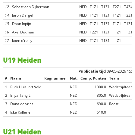
12
Sebastiaan Dijkerman
NED
T1Z1
T1Z1
T2Z1
T4Z4
14
Jaron Dargel
NED
T1Z1
T1Z1
T1Z1
T2Z1
15
Daan Inpijn
NED
T1Z1
T1Z1
T1Z1
T1Z1
16
Axel Dijkman
NED
T2Z1
T1Z1
Z1
Z1
17
koen o'reilly
NED
T1Z1
T1Z1
Z1
-
U19 Meiden
Publicatie tijd
09-05-2026 15:2
#
Naam
Rugnummer
Nat.
Comp. Punten
Team
1
Puck Huis in ‘t Veld
NED
1000.0
Wedstrijdteam
2
Enya Tang Li
NED
805.0
Wedstrijdteam
3
Dana de vries
NED
690.0
Roest
4
Iske Kollerie
NED
610.0
U21 Meiden