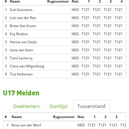
#
Naam
Rugnummer
Nat.
1
2
3
4
1
Zoë Goossens
NED
T1Z1
T1Z1
T1Z1
T1Z1
T
2
Loïs van der Ree
NED
T1Z1
T1Z1
T1Z1
T1Z1
T
2
Britte Van Essen
NED
T1Z1
T1Z1
T1Z1
T1Z1
T
4
Evy Roubos
NED
T1Z1
T1Z1
T1Z1
T1Z1
T
5
Hanna van Steijn
NED
T1Z1
T1Z1
T1Z1
T1Z1
T
5
Lena van Veen
NED
T1Z1
T1Z1
T1Z1
T1Z1
T
5
Tumi Leclercq
NED
T1Z1
T1Z1
T1Z1
T1Z1
T
5
Clara van Wilgenburg
NED
T1Z1
T1Z1
T1Z1
T1Z1
T
9
Trui Helleman
NED
T1Z1
T1Z1
T1Z1
T1Z1
T
U17 Meiden
Deelnemers
Startlijst
Tussenstand
#
Naam
Rugnummer
Nat.
1
2
3
4
1
Rosa van der Werf
NED
T1Z1
T1Z1
T1Z1
T1Z1