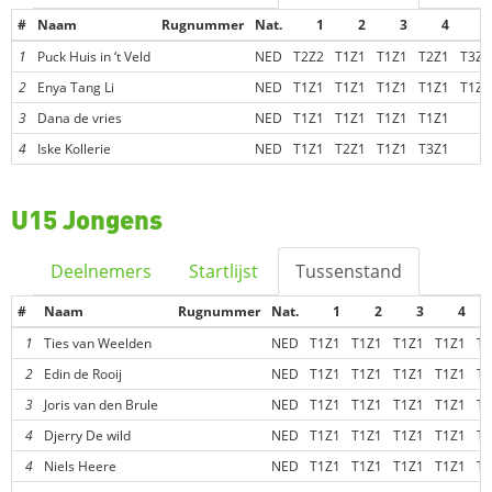
#
Naam
Rugnummer
Nat.
1
2
3
4
5
1
Puck Huis in ‘t Veld
NED
T2Z2
T1Z1
T1Z1
T2Z1
T3Z3
2
Enya Tang Li
NED
T1Z1
T1Z1
T1Z1
T1Z1
T1Z1
3
Dana de vries
NED
T1Z1
T1Z1
T1Z1
T1Z1
-
4
Iske Kollerie
NED
T1Z1
T2Z1
T1Z1
T3Z1
-
U15 Jongens
Deelnemers
Startlijst
Tussenstand
#
Naam
Rugnummer
Nat.
1
2
3
4
1
Ties van Weelden
NED
T1Z1
T1Z1
T1Z1
T1Z1
T1
2
Edin de Rooij
NED
T1Z1
T1Z1
T1Z1
T1Z1
T1
3
Joris van den Brule
NED
T1Z1
T1Z1
T1Z1
T1Z1
T1
4
Djerry De wild
NED
T1Z1
T1Z1
T1Z1
T1Z1
T1
4
Niels Heere
NED
T1Z1
T1Z1
T1Z1
T1Z1
T1