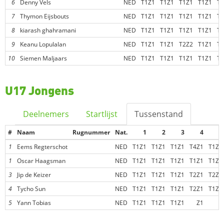
6
Denny Vels
NED
T1Z1
T1Z1
T1Z1
T1Z1
T4
7
Thymon Eijsbouts
NED
T1Z1
T1Z1
T1Z1
T1Z1
T3
8
kiarash ghahramani
NED
T1Z1
T1Z1
T1Z1
T1Z1
T2
9
Keanu Lopulalan
NED
T1Z1
T1Z1
T2Z2
T1Z1
T3
10
Siemen Maljaars
NED
T1Z1
T1Z1
T1Z1
T1Z1
T1
U17 Jongens
Deelnemers
Startlijst
Tussenstand
#
Naam
Rugnummer
Nat.
1
2
3
4
5
1
Eems Regterschot
NED
T1Z1
T1Z1
T1Z1
T4Z1
T1Z1
1
Oscar Haagsman
NED
T1Z1
T1Z1
T1Z1
T1Z1
T1Z1
3
Jip de Keizer
NED
T1Z1
T1Z1
T1Z1
T2Z1
T2Z2
4
Tycho Sun
NED
T1Z1
T1Z1
T1Z1
T2Z1
T1Z1
5
Yann Tobias
NED
T1Z1
T1Z1
T1Z1
Z1
-