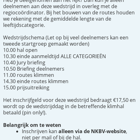
Heb je deelgenomen aan het NJK? Dan kun je alleen
deelnemen aan deze wedstrijd in overleg met de
regiocoördinator. Bij het bouwen van de routes houden
we rekening met de gemiddelde lengte van de
leeftijdscategorie.
Wedstrijdschema (Let op bij veel deelnemers kan een
tweede startgroep gemaakt worden)
10.00 hal open
10.30 einde aanmeldtijd ALLE CATEGORIEËN
10.40 Jury briefing
10.50 Briefing deelnemers
11.00 routes klimmen
14.30 einde routes klimmen
15.00 prijsuitreiking
Het inschrijfgeld voor deze wedstrijd bedraagt €17,50 en
wordt op de wedstrijddag in de betreffende klimhal
betaald (pin only!).
Belangrijk om te weten
Inschrijven kan
alleen via de NKBV-website
,
niet per mail of bij de hal.