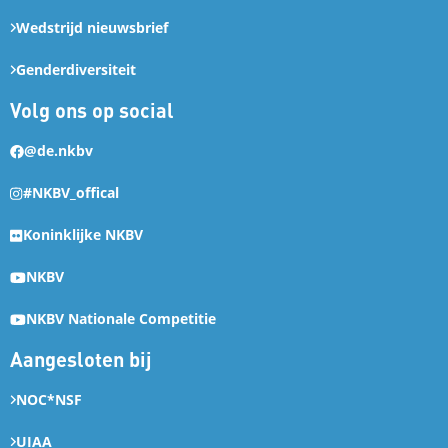
Wedstrijd nieuwsbrief
Genderdiversiteit
Volg ons op social
@de.nkbv
#NKBV_offical
Koninklijke NKBV
NKBV
NKBV Nationale Competitie
Aangesloten bij
NOC*NSF
UIAA