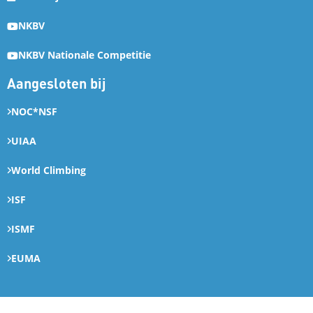
NKBV
NKBV Nationale Competitie
Aangesloten bij
NOC*NSF
UIAA
World Climbing
ISF
ISMF
EUMA