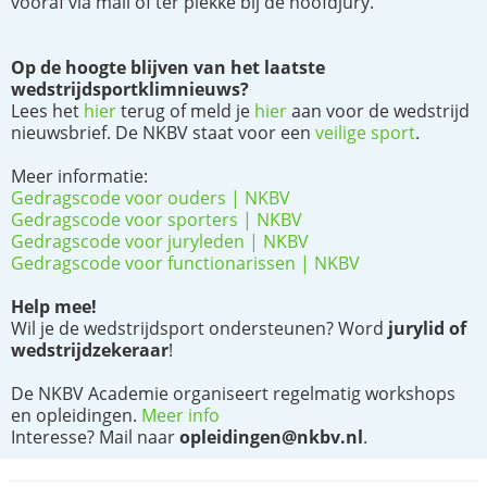
vooraf via mail of ter plekke bij de hoofdjury.
Op de hoogte blijven van het laatste
wedstrijdsportklimnieuws?
Lees het
hier
terug of meld je
hier
aan voor de wedstrijd
nieuwsbrief. De NKBV staat voor een
veilige sport
.
Meer informatie:
Gedragscode voor ouders | NKBV
Gedragscode voor sporters | NKBV
Gedragscode voor juryleden | NKBV
Gedragscode voor functionarissen | NKBV
Help mee!
Wil je de wedstrijdsport ondersteunen? Word
jurylid of
wedstrijdzekeraar
!
De NKBV Academie organiseert regelmatig workshops
en opleidingen.
Meer info
Interesse? Mail naar
opleidingen@nkbv.nl
.