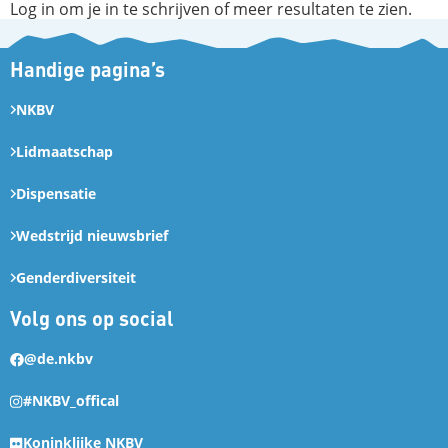
Log in om je in te schrijven of meer resultaten te zien.
Handige pagina’s
NKBV
Lidmaatschap
Dispensatie
Wedstrijd nieuwsbrief
Genderdiversiteit
Volg ons op social
@de.nkbv
#NKBV_offical
Koninklijke NKBV