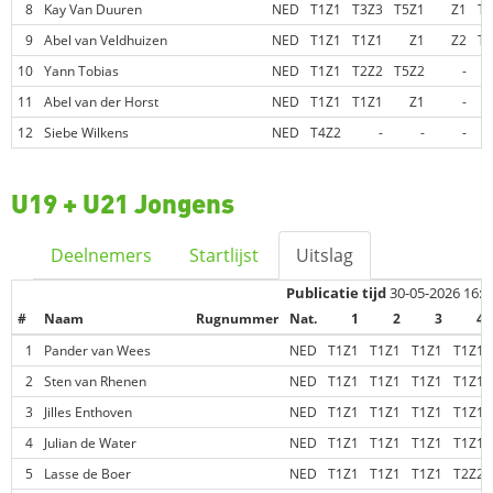
8
Kay Van Duuren
NED
T1Z1
T3Z3
T5Z1
Z1
T3
9
Abel van Veldhuizen
NED
T1Z1
T1Z1
Z1
Z2
T1
10
Yann Tobias
NED
T1Z1
T2Z2
T5Z2
-
11
Abel van der Horst
NED
T1Z1
T1Z1
Z1
-
12
Siebe Wilkens
NED
T4Z2
-
-
-
U19 + U21 Jongens
Deelnemers
Startlijst
Uitslag
Publicatie tijd
30-05-2026 16:5
#
Naam
Rugnummer
Nat.
1
2
3
4
1
Pander van Wees
NED
T1Z1
T1Z1
T1Z1
T1Z1
2
Sten van Rhenen
NED
T1Z1
T1Z1
T1Z1
T1Z1
3
Jilles Enthoven
NED
T1Z1
T1Z1
T1Z1
T1Z1
4
Julian de Water
NED
T1Z1
T1Z1
T1Z1
T1Z1
5
Lasse de Boer
NED
T1Z1
T1Z1
T1Z1
T2Z2