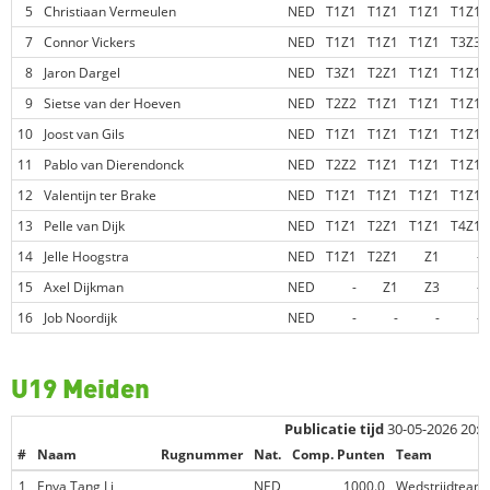
5
Christiaan Vermeulen
NED
T1Z1
T1Z1
T1Z1
T1Z1
7
Connor Vickers
NED
T1Z1
T1Z1
T1Z1
T3Z3
8
Jaron Dargel
NED
T3Z1
T2Z1
T1Z1
T1Z1
9
Sietse van der Hoeven
NED
T2Z2
T1Z1
T1Z1
T1Z1
10
Joost van Gils
NED
T1Z1
T1Z1
T1Z1
T1Z1
11
Pablo van Dierendonck
NED
T2Z2
T1Z1
T1Z1
T1Z1
12
Valentijn ter Brake
NED
T1Z1
T1Z1
T1Z1
T1Z1
13
Pelle van Dijk
NED
T1Z1
T2Z1
T1Z1
T4Z1
14
Jelle Hoogstra
NED
T1Z1
T2Z1
Z1
-
15
Axel Dijkman
NED
-
Z1
Z3
-
16
Job Noordijk
NED
-
-
-
-
U19 Meiden
Publicatie tijd
30-05-2026 20:5
#
Naam
Rugnummer
Nat.
Comp. Punten
Team
1
Enya Tang Li
NED
1000.0
Wedstrijdteam