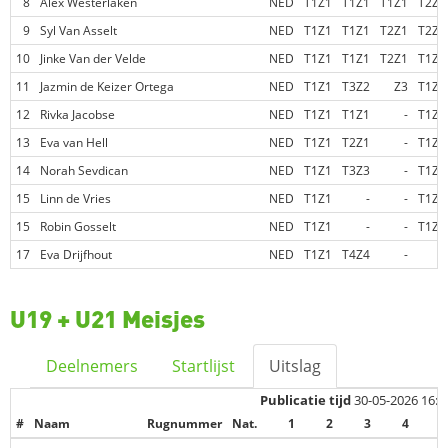
8
Alex Westerlaken
NED
T1Z1
T1Z1
T1Z1
T2Z2
9
Syl Van Asselt
NED
T1Z1
T1Z1
T2Z1
T2Z2
10
Jinke Van der Velde
NED
T1Z1
T1Z1
T2Z1
T1Z1
11
Jazmin de Keizer Ortega
NED
T1Z1
T3Z2
Z3
T1Z1
12
Rivka Jacobse
NED
T1Z1
T1Z1
-
T1Z1
13
Eva van Hell
NED
T1Z1
T2Z1
-
T1Z1
14
Norah Sevdican
NED
T1Z1
T3Z3
-
T1Z1
15
Linn de Vries
NED
T1Z1
-
-
T1Z1
15
Robin Gosselt
NED
T1Z1
-
-
T1Z1
17
Eva Drijfhout
NED
T1Z1
T4Z4
-
-
U19 + U21 Meisjes
Deelnemers
Startlijst
Uitslag
Publicatie tijd
30-05-2026 16:5
#
Naam
Rugnummer
Nat.
1
2
3
4
5