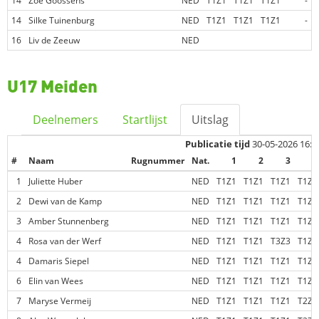
14
Zoë Goossens
NED
T1Z1
T1Z1
T1Z1
-
14
Silke Tuinenburg
NED
T1Z1
T1Z1
T1Z1
-
16
Liv de Zeeuw
NED
U17 Meiden
Deelnemers
Startlijst
Uitslag
Publicatie tijd
30-05-2026 16:5
#
Naam
Rugnummer
Nat.
1
2
3
4
1
Juliette Huber
NED
T1Z1
T1Z1
T1Z1
T1Z1
2
Dewi van de Kamp
NED
T1Z1
T1Z1
T1Z1
T1Z1
3
Amber Stunnenberg
NED
T1Z1
T1Z1
T1Z1
T1Z1
4
Rosa van der Werf
NED
T1Z1
T1Z1
T3Z3
T1Z1
4
Damaris Siepel
NED
T1Z1
T1Z1
T1Z1
T1Z1
6
Elin van Wees
NED
T1Z1
T1Z1
T1Z1
T1Z1
7
Maryse Vermeij
NED
T1Z1
T1Z1
T1Z1
T2Z1