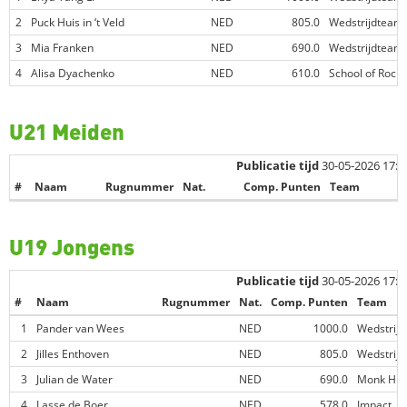
2
Puck Huis in ‘t Veld
NED
805.0
Wedstrijdteam
3
Mia Franken
NED
690.0
Wedstrijdteam
4
Alisa Dyachenko
NED
610.0
School of Rock
U21 Meiden
Publicatie tijd
30-05-2026 17:0
#
Naam
Rugnummer
Nat.
Comp. Punten
Team
U19 Jongens
Publicatie tijd
30-05-2026 17:0
#
Naam
Rugnummer
Nat.
Comp. Punten
Team
1
Pander van Wees
NED
1000.0
Wedstrij
2
Jilles Enthoven
NED
805.0
Wedstrij
3
Julian de Water
NED
690.0
Monk Hil
4
Lasse de Boer
NED
578.0
Impact