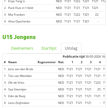
1
Enya Tang Li
NED
T1Z1
T2Z2
T2Z1
T1Z1
T1Z1
2
Puck Huis in ‘t Veld
NED
T1Z1
T1Z1
T1Z1
T2Z1
-
3
Mia Franken
NED
T1Z1
T2Z2
T3Z1
Z2
-
4
Alisa Dyachenko
NED
T1Z1
T1Z1
T3Z1
-
-
U15 Jongens
Deelnemers
Startlijst
Uitslag
Publicatie tijd
30-05-2026 16:5
#
Naam
Rugnummer
Nat.
1
2
3
4
1
Joris van den Brule
NED
T1Z1
T1Z1
T1Z1
T1Z1
T1
1
Ties van Weelden
NED
T1Z1
T1Z1
T1Z1
T1Z1
T1
3
Ole de Vries
NED
T1Z1
T1Z1
T1Z1
T2Z2
T1
4
Sep Steentjes
NED
T1Z1
T1Z1
T1Z1
Z5
T1
5
Edin de Rooij
NED
T1Z1
T1Z1
T1Z1
T1Z1
T1
6
Leon Zeijlmaker
NED
T1Z1
T1Z1
T1Z1
-
T1