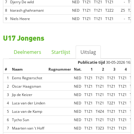
7
Djerry De wild
NED
T1Z1
T1Z1
T1Z1
-
T1
8
kiarash ghahramani
NED
T1Z1
T1Z1
T2Z2
Z5
T2
9
Niels Heere
NED
T1Z1
T1Z1
T1Z1
-
T2
U17 Jongens
Deelnemers
Startlijst
Uitslag
Publicatie tijd
30-05-2026 16:5
#
Naam
Rugnummer
Nat.
1
2
3
4
1
Eems Regterschot
NED
T1Z1
T1Z1
T1Z1
T1Z1
T1
2
Oscar Haagsman
NED
T1Z1
T1Z1
T1Z1
T1Z1
T1
3
Jip de Keizer
NED
T1Z1
T1Z1
T1Z1
T1Z1
T2
4
Luca van der Linden
NED
T1Z1
T1Z1
T2Z1
T1Z1
T2
5
Luca van de Kamp
NED
T1Z1
T4Z4
T1Z1
T1Z1
T1
6
Tycho Sun
NED
T1Z1
T1Z1
T1Z1
T1Z1
T2
7
Maarten van 't Hoff
NED
T1Z1
T3Z3
T1Z1
T1Z1