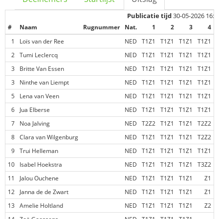
Publicatie tijd
30-05-2026 16:5
#
Naam
Rugnummer
Nat.
1
2
3
4
1
Loïs van der Ree
NED
T1Z1
T1Z1
T1Z1
T1Z1
2
Tumi Leclercq
NED
T1Z1
T1Z1
T1Z1
T1Z1
3
Britte Van Essen
NED
T1Z1
T1Z1
T1Z1
T1Z1
3
Ninthe van Liempt
NED
T1Z1
T1Z1
T1Z1
T1Z1
5
Lena van Veen
NED
T1Z1
T1Z1
T1Z1
T1Z1
6
Jua Elberse
NED
T1Z1
T1Z1
T1Z1
T1Z1
7
Noa Jalving
NED
T2Z2
T1Z1
T1Z1
T2Z2
8
Clara van Wilgenburg
NED
T1Z1
T1Z1
T1Z1
T2Z2
9
Trui Helleman
NED
T1Z1
T1Z1
T1Z1
T1Z1
10
Isabel Hoekstra
NED
T1Z1
T1Z1
T1Z1
T3Z2
11
Jalou Ouchene
NED
T1Z1
T1Z1
T1Z1
Z1
12
Janna de de Zwart
NED
T1Z1
T1Z1
T1Z1
Z1
13
Amelie Holtland
NED
T1Z1
T1Z1
T1Z1
Z2