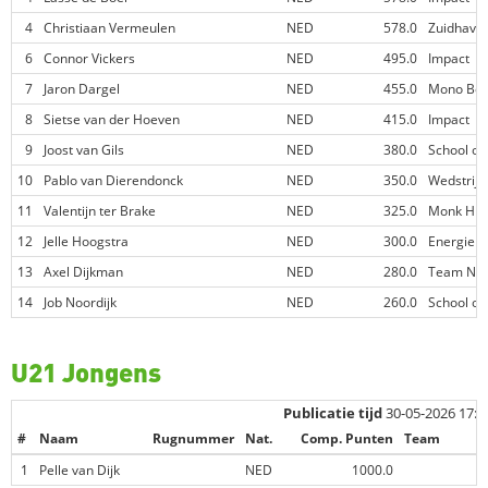
4
Christiaan Vermeulen
NED
578.0
Zuidhave
6
Connor Vickers
NED
495.0
Impact
7
Jaron Dargel
NED
455.0
Mono Bou
8
Sietse van der Hoeven
NED
415.0
Impact
9
Joost van Gils
NED
380.0
School of
10
Pablo van Dierendonck
NED
350.0
Wedstrij
11
Valentijn ter Brake
NED
325.0
Monk Hil
12
Jelle Hoogstra
NED
300.0
Energieh
13
Axel Dijkman
NED
280.0
Team Neo
14
Job Noordijk
NED
260.0
School of
U21 Jongens
Publicatie tijd
30-05-2026 17:0
#
Naam
Rugnummer
Nat.
Comp. Punten
Team
1
Pelle van Dijk
NED
1000.0