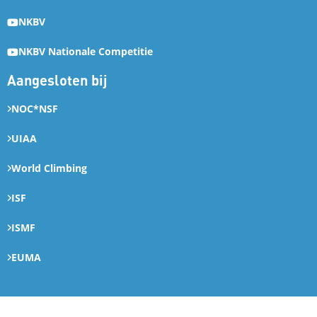
NKBV
NKBV Nationale Competitie
Aangesloten bij
NOC*NSF
UIAA
World Climbing
ISF
ISMF
EUMA