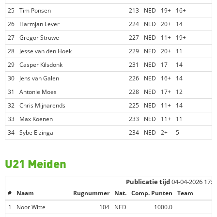
25
Tim Ponsen
213
NED
19+
16+
26
Harmjan Lever
224
NED
20+
14
27
Gregor Struwe
227
NED
11+
19+
28
Jesse van den Hoek
229
NED
20+
11
29
Casper Kilsdonk
231
NED
17
14
30
Jens van Galen
226
NED
16+
14
31
Antonie Moes
228
NED
17+
12
32
Chris Mijnarends
225
NED
11+
14
33
Max Koenen
233
NED
11+
11
34
Sybe Elzinga
234
NED
2+
5
U21 Meiden
Publicatie tijd
04-04-2026 17:5
#
Naam
Rugnummer
Nat.
Comp. Punten
Team
1
Noor Witte
104
NED
1000.0