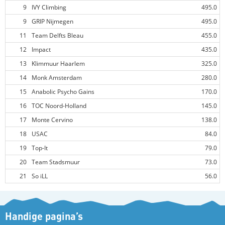
9
IVY Climbing
495.0
9
GRIP Nijmegen
495.0
11
Team Delfts Bleau
455.0
12
Impact
435.0
13
Klimmuur Haarlem
325.0
14
Monk Amsterdam
280.0
15
Anabolic Psycho Gains
170.0
16
TOC Noord-Holland
145.0
17
Monte Cervino
138.0
18
USAC
84.0
19
Top-It
79.0
20
Team Stadsmuur
73.0
21
So iLL
56.0
Handige pagina’s