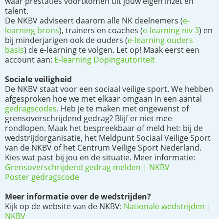
waar prestaties voortkomen uit jouw eigen inzet en
talent.
De NKBV adviseert daarom alle NK deelnemers (
e-
learning brons
), trainers en coaches (
e-learning niv 3
) en
bij minderjarigen ook de ouders (
e-learning ouders
basis
) de e-learning te volgen. Let op! Maak eerst een
account aan:
E-learning Dopingautoriteit
Sociale veiligheid
De NKBV staat voor een sociaal veilige sport. We hebben
afgesproken hoe we met elkaar omgaan in een aantal
gedragscodes
. Heb je te maken met ongewenst of
grensoverschrijdend gedrag? Blijf er niet mee
rondlopen. Maak het bespreekbaar of meld het: bij de
wedstrijdorganisatie, het Meldpunt Sociaal Veilige Sport
van de NKBV of het Centrum Veilige Sport Nederland.
Kies wat past bij jou en de situatie. Meer informatie:
Grensoverschrijdend gedrag melden | NKBV
Poster gedragscode
Meer informatie over de wedstrijden?
Kijk op de website van de NKBV:
Nationale wedstrijden |
NKBV