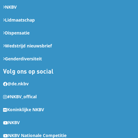
NKBV
Lidmaatschap
Dispensatie
Wedstrijd nieuwsbrief
Genderdiversiteit
Volg ons op social
@de.nkbv
#NKBV_offical
Koninklijke NKBV
NKBV
NKBV Nationale Competitie