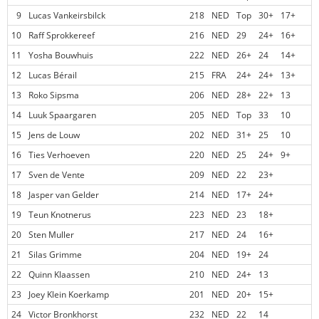
9
Lucas Vankeirsbilck
218
NED
Top
30+
17+
10
Raff Sprokkereef
216
NED
29
24+
16+
11
Yosha Bouwhuis
222
NED
26+
24
14+
12
Lucas Bérail
215
FRA
24+
24+
13+
13
Roko Sipsma
206
NED
28+
22+
13
14
Luuk Spaargaren
205
NED
Top
33
10
15
Jens de Louw
202
NED
31+
25
10
16
Ties Verhoeven
220
NED
25
24+
9+
17
Sven de Vente
209
NED
22
23+
18
Jasper van Gelder
214
NED
17+
24+
19
Teun Knotnerus
223
NED
23
18+
20
Sten Muller
217
NED
24
16+
21
Silas Grimme
204
NED
19+
24
22
Quinn Klaassen
210
NED
24+
13
23
Joey Klein Koerkamp
201
NED
20+
15+
24
Victor Bronkhorst
232
NED
22
14