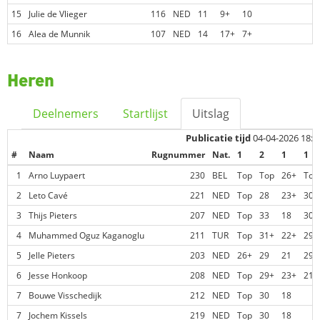
15
Julie de Vlieger
116
NED
11
9+
10
16
Alea de Munnik
107
NED
14
17+
7+
Heren
Deelnemers
Startlijst
Uitslag
Publicatie tijd
04-04-2026 18:1
#
Naam
Rugnummer
Nat.
1
2
1
1
1
Arno Luypaert
230
BEL
Top
Top
26+
Top
2
Leto Cavé
221
NED
Top
28
23+
30+
3
Thijs Pieters
207
NED
Top
33
18
30+
4
Muhammed Oguz Kaganoglu
211
TUR
Top
31+
22+
29+
5
Jelle Pieters
203
NED
26+
29
21
29+
6
Jesse Honkoop
208
NED
Top
29+
23+
21+
7
Bouwe Visschedijk
212
NED
Top
30
18
7
Jochem Kissels
219
NED
Top
30
18