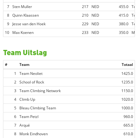
7
Sten Muller
217
NED
455.0
Tea
8
Quinn Klaassen
210
NED
415.0
Tea
9
Jesse van den Hoek
229
NED
380.0
Tea
10
Max Koenen
233
NED
350.0
Mon
Team Uitslag
#
Team
Totaal
1
Team Neoliet
1425.0
2
School of Rock
1235.0
3
Team Climbing Network
1150.0
4
Climb Up
1020.0
5
Bleau Climbing Team
1000.0
6
Team Petzl
960.0
7
Arqué
665.0
8
Monk Eindhoven
610.0