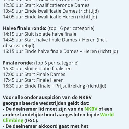
12:30 uur Start kwalificatieronde Dames
13:45 uur Einde kwalificatie Dames (richttijd)
14:05 uur Einde kwalificatie Heren (richttijd)
Halve finale ronde:
(top 16 per categorie)
14:15 uur Sluit isolatie halve finale
14:45 uur Start halve finale Dames + Heren (incl.
observatietijd)
16:15 uur Einde halve finale Dames + Heren (richttijd)
Finale ronde:
(top 6 per categorie)
16:30 uur Sluit isolatie finalisten
17:00 uur Start Finale Dames
17:45 uur Start Finale Heren
18:30 uur Einde Finale + Prijsuitreiking (richttijd)
Voor alle onder auspiciën van de NKBV
georganiseerde wedstrijden geldt dat:
- De deelnemer lid moet zijn van de
NKBV
of een
andere landelijke bond aangesloten bij de
World
Climbing
(IFSC).
- De deelnemer akkoord gaat met het