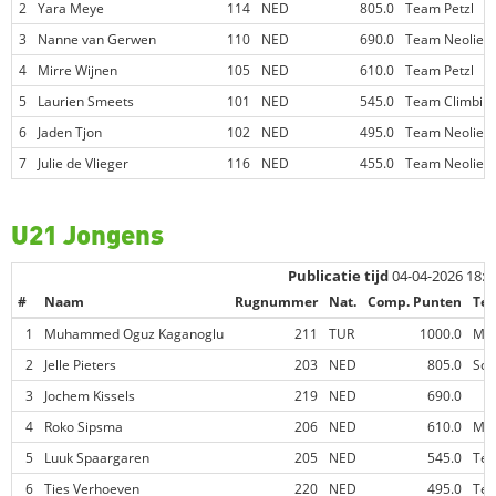
2
Yara Meye
114
NED
805.0
Team Petzl
3
Nanne van Gerwen
110
NED
690.0
Team Neoliet
4
Mirre Wijnen
105
NED
610.0
Team Petzl
5
Laurien Smeets
101
NED
545.0
Team Climbin
6
Jaden Tjon
102
NED
495.0
Team Neoliet
7
Julie de Vlieger
116
NED
455.0
Team Neoliet
U21 Jongens
Publicatie tijd
04-04-2026 18:1
#
Naam
Rugnummer
Nat.
Comp. Punten
Te
1
Muhammed Oguz Kaganoglu
211
TUR
1000.0
Mon
2
Jelle Pieters
203
NED
805.0
Sch
3
Jochem Kissels
219
NED
690.0
4
Roko Sipsma
206
NED
610.0
Mo
5
Luuk Spaargaren
205
NED
545.0
Tea
6
Ties Verhoeven
220
NED
495.0
Tea