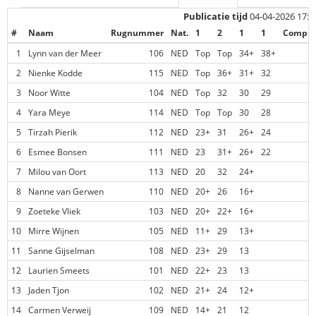
Publicatie tijd
04-04-2026 17:5
#
Naam
Rugnummer
Nat.
1
2
1
1
Comp. 
1
Lynn van der Meer
106
NED
Top
Top
34+
38+
2
Nienke Kodde
115
NED
Top
36+
31+
32
3
Noor Witte
104
NED
Top
32
30
29
4
Yara Meye
114
NED
Top
Top
30
28
5
Tirzah Pierik
112
NED
23+
31
26+
24
6
Esmee Bonsen
111
NED
23
31+
26+
22
7
Milou van Oort
113
NED
20
32
24+
8
Nanne van Gerwen
110
NED
20+
26
16+
9
Zoeteke Vliek
103
NED
20+
22+
16+
10
Mirre Wijnen
105
NED
11+
29
13+
11
Sanne Gijselman
108
NED
23+
29
13
12
Laurien Smeets
101
NED
22+
23
13
13
Jaden Tjon
102
NED
21+
24
12+
14
Carmen Verweij
109
NED
14+
21
12