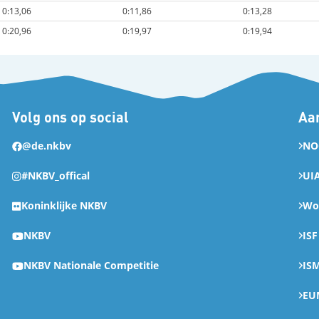
0:13,06
0:11,86
0:13,28
0:20,96
0:19,97
0:19,94
Volg ons op social
Aan
@de.nkbv
NO
#NKBV_offical
UI
Koninklijke NKBV
Wor
NKBV
ISF
NKBV Nationale Competitie
IS
EU