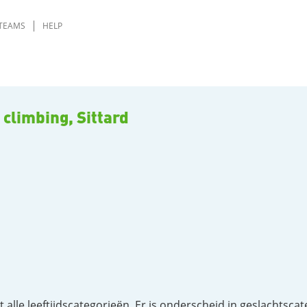
TEAMS
HELP
 climbing, Sittard
lle leeftijdscategorieën. Er is onderscheid in geslachtscat