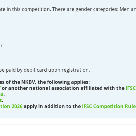
pate in this competition. There are gender categories: Men
en
be paid by debit card upon registration.
s of the NKBV, the following applies:
V
or another national association affiliated with the
IFSC
ns
.
t
.
tion 2026
apply in addition to the
IFSC Competition Rule