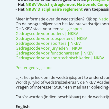
- Het
NKBV Wedstrijdreglement Nationale Compe
- Het
NKBV Disciplinaire reglement
van toepassin
Meer informatie over de wedstrijden? Kijk op
Natio
Op de hoogte blijven van het laatste wedstrijdspo
De NKBV staat voor een
veilige sport
.
Gedragscode voor ouders | NKBV
Gedragscode voor topsporters | NKBV
Gedragscode voor sporters | NKBV
Gedragscode voor juryleden | NKBV
Gedragscode voor functionarissen | NKBV
Gedragscode voor sporttechnisch kader | NKBV
Poster gedragscode
Lijkt het je leuk om de wedstrijdsport te onderste
Wordt jurylid of wedstrijdzekeraar, de NKBV Acade
Vragen of interesse? Stuur een mail naar opleidin
Foto's: worden (indien beschikbaar) na de wedstri
English