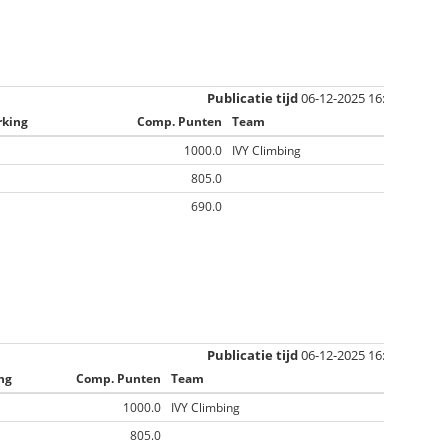
Publicatie tijd
06-12-2025 16:51
king
Comp. Punten
Team
1000.0
IVY Climbing
805.0
690.0
Publicatie tijd
06-12-2025 16:57
ng
Comp. Punten
Team
1000.0
IVY Climbing
805.0