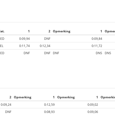
at.
1
2
Opmerking
1
Opmer
NED
0:09,94
DNF
0:09,84
EL
0:11,74
0:12,34
0:11,72
NED
DNF
DNF
DNF
DNS
DNS
2
Opmerking
1
Opmerking
1
Opmerki
0:09,24
0:12,59
0:09,02
DNF
0:08,93
0:09,06