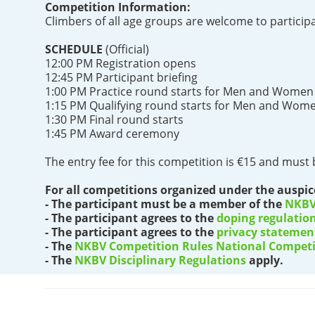
Competition Information:
Climbers of all age groups are welcome to partici
SCHEDULE
(Official)
12:00 PM Registration opens
12:45 PM Participant briefing
1:00 PM Practice round starts for Men and Women
1:15 PM Qualifying round starts for Men and Wom
1:30 PM Final round starts
1:45 PM Award ceremony
The entry fee for this competition is €15 and must 
For all competitions organized under the auspice
- The participant must be a member of the
NKB
- The participant agrees to the
doping regulatio
- The participant agrees to the
privacy statemen
- The
NKBV Competition Rules National Competi
- The
NKBV Disciplinary Regulations
apply.