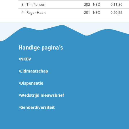
3
Tim Ponsen
202
NED
0:11,86
4
Roger Haan
201
NED
0:20,22
Handige pagina’s
NKBV
Lidmaatschap
Dispensatie
Wedstrijd nieuwsbrief
Genderdiversiteit