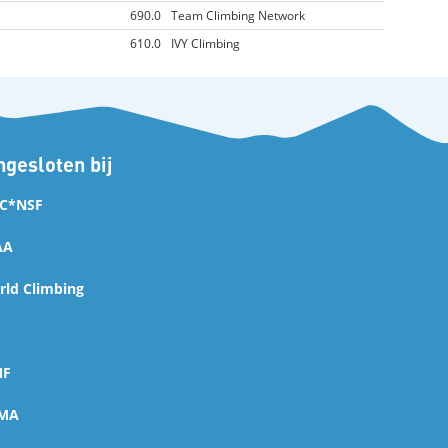
690.0
Team Climbing Network
610.0
IVY Climbing
gesloten bij
C*NSF
AA
ld Climbing
MF
MA