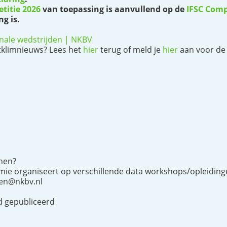
titie 2026
van toepassing is aanvullend op de
IFSC Comp
g is.
nale wedstrijden | NKBV
rtklimnieuws? Lees het
hier
terug of meld je
hier
aan voor de 
unen?
mie organiseert op verschillende data workshops/opleidinge
gen@nkbv.nl
jd gepubliceerd