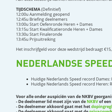
TIJDSCHEMA
(Definitief)
12:00u Aanmelding geopend
12:45u Briefing deelnemers
13:00u Start Oefenronde Heren + Dames
13:15u Start Kwalificatieronde Heren + Dames
13:30u Start Finaleronde
13:45u Prijsuitreiking
Het inschrijfgeld voor deze wedstrijd bedraagt €15
NEDERLANDSE SPEED
Huidige Nederlands Speed record Dames: El
Huidige Nederlands Speed record Heren: Re
Voor alle onder auspiciën van de NKBV georgani
- De deelnemer lid moet zijn van de
NKBV
of een
- De deelnemer akkoord gaat met het
dopingreg
- De deelnemer akkoord gaat met de
privacyverk