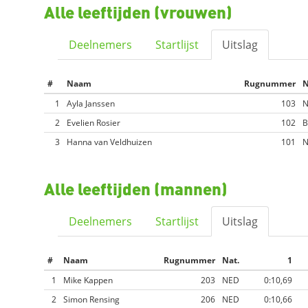
Alle leeftijden (vrouwen)
Deelnemers
Startlijst
Uitslag
#
Naam
Rugnummer
N
1
Ayla Janssen
103
2
Evelien Rosier
102
B
3
Hanna van Veldhuizen
101
Alle leeftijden (mannen)
Deelnemers
Startlijst
Uitslag
#
Naam
Rugnummer
Nat.
1
1
Mike Kappen
203
NED
0:10,69
2
Simon Rensing
206
NED
0:10,66