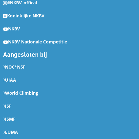
#NKBV_offical
Koninklijke NKBV
NKBV
NKBV Nationale Competitie
Aangesloten bij
NOC*NSF
UIAA
World Climbing
ISF
ISMF
EUMA