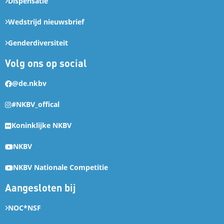
Dispensatie
Wedstrijd nieuwsbrief
Genderdiversiteit
Volg ons op social
@de.nkbv
#NKBV_offical
Koninklijke NKBV
NKBV
NKBV Nationale Competitie
Aangesloten bij
NOC*NSF