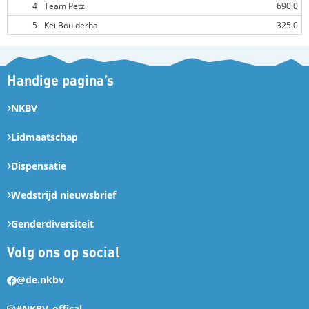
4
Team Petzl
690.0
5
Kei Boulderhal
325.0
Handige pagina’s
NKBV
Lidmaatschap
Dispensatie
Wedstrijd nieuwsbrief
Genderdiversiteit
Volg ons op social
@de.nkbv
#NKBV_offical