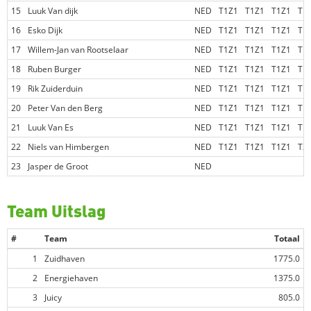
15
Luuk Van dijk
NED
T1Z1
T1Z1
T1Z1
T1
16
Esko Dijk
NED
T1Z1
T1Z1
T1Z1
T1
17
Willem-Jan van Rootselaar
NED
T1Z1
T1Z1
T1Z1
T1
18
Ruben Burger
NED
T1Z1
T1Z1
T1Z1
T1
19
Rik Zuiderduin
NED
T1Z1
T1Z1
T1Z1
T1
20
Peter Van den Berg
NED
T1Z1
T1Z1
T1Z1
T1
21
Luuk Van Es
NED
T1Z1
T1Z1
T1Z1
T1
22
Niels van Himbergen
NED
T1Z1
T1Z1
T1Z1
T2
23
Jasper de Groot
NED
Team Uitslag
#
Team
Totaal
1
Zuidhaven
1775.0
2
Energiehaven
1375.0
3
Juicy
805.0