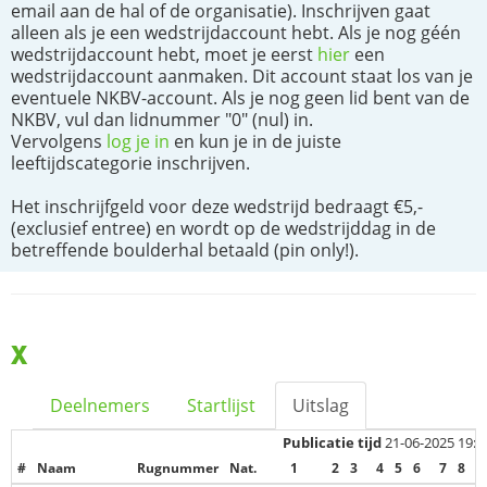
email aan de hal of de organisatie). Inschrijven gaat
alleen als je een wedstrijdaccount hebt. Als je nog géén
wedstrijdaccount hebt, moet je eerst
hier
een
wedstrijdaccount aanmaken. Dit account staat los van je
eventuele NKBV-account. Als je nog geen lid bent van de
NKBV, vul dan lidnummer "0" (nul) in.
Vervolgens
log je in
en kun je in de juiste
leeftijdscategorie inschrijven.
Het inschrijfgeld voor deze wedstrijd bedraagt €5,-
(exclusief entree) en wordt op de wedstrijddag in de
betreffende boulderhal betaald (pin only!).
X
Deelnemers
Startlijst
Uitslag
Publicatie tijd
21-06-2025 19:1
#
Naam
Rugnummer
Nat.
1
2
3
4
5
6
7
8
9