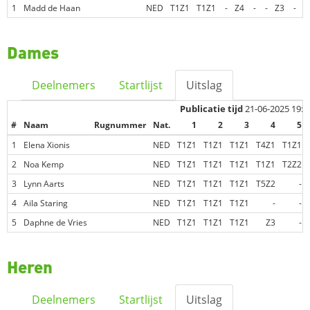
1
Madd de Haan
NED
T1Z1
T1Z1
-
Z4
-
-
Z3
-
-
Dames
Deelnemers
Startlijst
Uitslag
Publicatie tijd
21-06-2025 19:1
#
Naam
Rugnummer
Nat.
1
2
3
4
5
1
Elena Xionis
NED
T1Z1
T1Z1
T1Z1
T4Z1
T1Z1
2
Noa Kemp
NED
T1Z1
T1Z1
T1Z1
T1Z1
T2Z2
3
Lynn Aarts
NED
T1Z1
T1Z1
T1Z1
T5Z2
-
4
Aila Staring
NED
T1Z1
T1Z1
T1Z1
-
-
5
Daphne de Vries
NED
T1Z1
T1Z1
T1Z1
Z3
-
Heren
Deelnemers
Startlijst
Uitslag