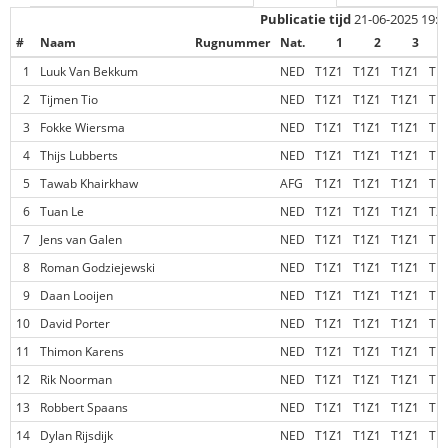
Publicatie tijd
21-06-2025 19:1
#
Naam
Rugnummer
Nat.
1
2
3
1
Luuk Van Bekkum
NED
T1Z1
T1Z1
T1Z1
T1
2
Tijmen Tio
NED
T1Z1
T1Z1
T1Z1
T1
3
Fokke Wiersma
NED
T1Z1
T1Z1
T1Z1
T1
4
Thijs Lubberts
NED
T1Z1
T1Z1
T1Z1
T1
5
Tawab Khairkhaw
AFG
T1Z1
T1Z1
T1Z1
T1
6
Tuan Le
NED
T1Z1
T1Z1
T1Z1
T2
7
Jens van Galen
NED
T1Z1
T1Z1
T1Z1
T1
8
Roman Godziejewski
NED
T1Z1
T1Z1
T1Z1
T1
9
Daan Looijen
NED
T1Z1
T1Z1
T1Z1
T1
10
David Porter
NED
T1Z1
T1Z1
T1Z1
T1
11
Thimon Karens
NED
T1Z1
T1Z1
T1Z1
T1
12
Rik Noorman
NED
T1Z1
T1Z1
T1Z1
T1
13
Robbert Spaans
NED
T1Z1
T1Z1
T1Z1
T1
14
Dylan Rijsdijk
NED
T1Z1
T1Z1
T1Z1
T1