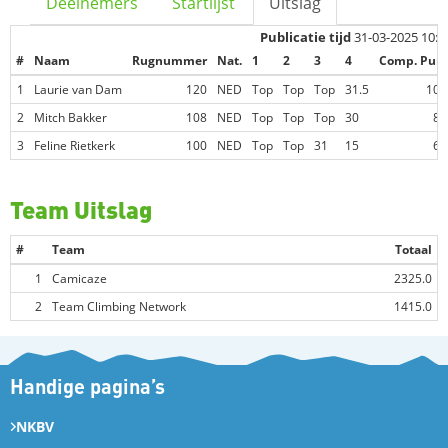
Deelnemers
Startlijst
Uitslag
Publicatie tijd
31-03-2025 10:0
#
Naam
Rugnummer
Nat.
1
2
3
4
Comp. Pun
1
Laurie van Dam
120
NED
Top
Top
Top
31.5
100
2
Mitch Bakker
108
NED
Top
Top
Top
30
80
3
Feline Rietkerk
100
NED
Top
Top
31
15
69
Team Uitslag
#
Team
Totaal
1
Camicaze
2325.0
2
Team Climbing Network
1415.0
Handige pagina’s
NKBV