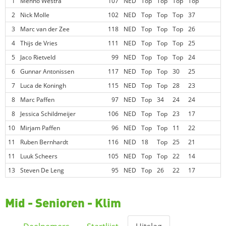
1
Menno Westra
107
NED
Top
Top
Top
Top
2
Nick Molle
102
NED
Top
Top
Top
37
3
Marc van der Zee
118
NED
Top
Top
Top
26
4
Thijs de Vries
111
NED
Top
Top
Top
25
5
Jaco Rietveld
99
NED
Top
Top
Top
24
6
Gunnar Antonissen
117
NED
Top
Top
30
25
7
Luca de Koningh
115
NED
Top
Top
28
23
8
Marc Paffen
97
NED
Top
34
24
24
8
Jessica Schildmeijer
106
NED
Top
Top
23
17
10
Mirjam Paffen
96
NED
Top
Top
11
22
11
Ruben Bernhardt
116
NED
18
Top
25
21
11
Luuk Scheers
105
NED
Top
Top
22
14
13
Steven De Leng
95
NED
Top
26
22
17
Mid - Senioren - Klim