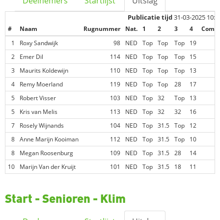
Deelnemers
Startlijst
Uitslag
Publicatie tijd
31-03-2025 10:0
#
Naam
Rugnummer
Nat.
1
2
3
4
Comp.
1
Roxy Sandwijk
98
NED
Top
Top
Top
19
2
Emer Dil
114
NED
Top
Top
Top
15
3
Maurits Koldewijn
110
NED
Top
Top
Top
13
4
Remy Moerland
119
NED
Top
Top
28
17
5
Robert Visser
103
NED
Top
32
Top
13
5
Kris van Melis
113
NED
Top
32
32
16
7
Rosely Wijnands
104
NED
Top
31.5
Top
12
8
Anne Marijn Kooiman
112
NED
Top
31.5
Top
10
8
Megan Roosenburg
109
NED
Top
31.5
28
14
10
Marijn Van der Kruijt
101
NED
Top
31.5
18
11
Start - Senioren - Klim