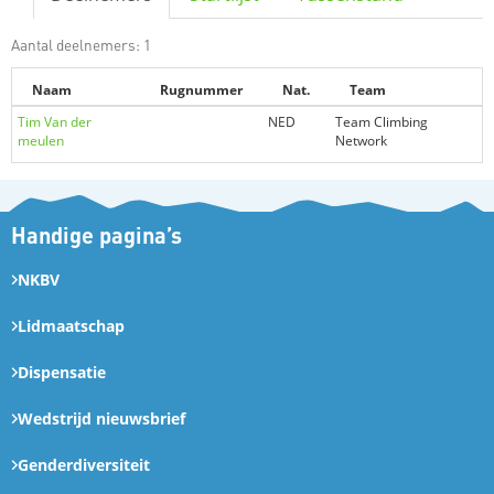
Aantal deelnemers: 1
Naam
Rugnummer
Nat.
Team
Tim Van der
NED
Team Climbing
meulen
Network
Handige pagina’s
NKBV
Lidmaatschap
Dispensatie
Wedstrijd nieuwsbrief
Genderdiversiteit