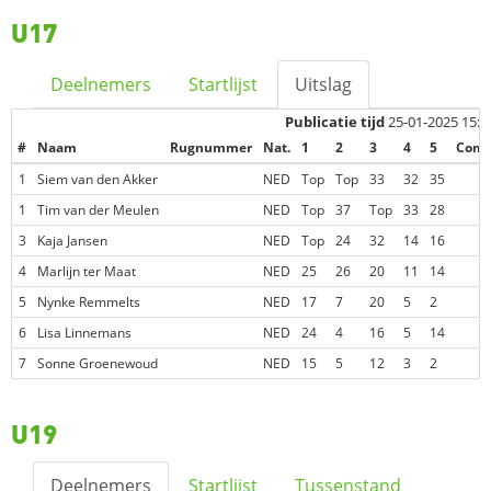
U17
Deelnemers
Startlijst
Uitslag
Publicatie tijd
25-01-2025 15:3
#
Naam
Rugnummer
Nat.
1
2
3
4
5
Comp
1
Siem van den Akker
NED
Top
Top
33
32
35
1
Tim van der Meulen
NED
Top
37
Top
33
28
3
Kaja Jansen
NED
Top
24
32
14
16
4
Marlijn ter Maat
NED
25
26
20
11
14
5
Nynke Remmelts
NED
17
7
20
5
2
6
Lisa Linnemans
NED
24
4
16
5
14
7
Sonne Groenewoud
NED
15
5
12
3
2
U19
Deelnemers
Startlijst
Tussenstand