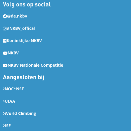
Volg ons op social
@de.nkbv
#NKBV_offical
Koninklijke NKBV
NKBV
NKBV Nationale Competitie
Aangesloten bij
NOC*NSF
UIAA
World Climbing
ISF