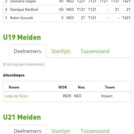
3
Damaris Siepel
45
NED
T2Z1
T1Z1
T1Z1
T1Z1
T4Z1
4
Danique Kerkhof
60
NED
T1Z1
T1Z1
-
Z1
Z1
5
Robin Gosselt
5
NED
Z1
T1Z1
-
-
T4Z1
U19 Meiden
Deelnemers
Startlijst
Tussenstand
Er zijn nog geen deelnemers
Afmeldingen
Naam
WDR
Nat.
Team
Lotte de Vries
WDR
NED
Impact
U21 Meiden
Deelnemers
Startlijst
Tussenstand