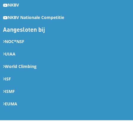
NKBV
NKBV Nationale Competitie
Aangesloten bij
NOC*NSF
UIAA
World Climbing
ISF
ISMF
EUMA