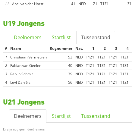
11
Abel van der Horst
41
NED
Z1
T1Z1
-
Z1
U19 Jongens
Deelnemers
Startlijst
Tussenstand
#
Naam
Rugnummer
Nat.
1
2
3
4
1
Christiaan Vermeulen
53
NED
T1Z1
T1Z1
T1Z1
T1Z1
T
2
Fabian van Geelen
40
NED
T1Z1
T1Z1
T1Z1
T1Z1
T
3
Pepijn Schmit
39
NED
T1Z1
T1Z1
T1Z1
T1Z1
T
4
Levi Daniëls
56
NED
T1Z1
T1Z1
T1Z1
T1Z1
T
U21 Jongens
Deelnemers
Startlijst
Tussenstand
Er zijn nog geen deelnemers