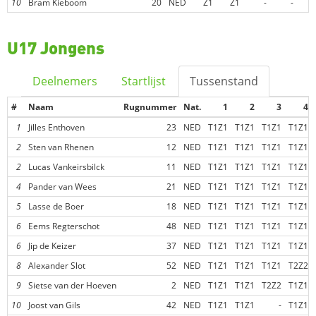
10
Bram Kieboom
20
NED
Z1
Z1
-
-
Z
U17 Jongens
Deelnemers
Startlijst
Tussenstand
#
Naam
Rugnummer
Nat.
1
2
3
4
1
Jilles Enthoven
23
NED
T1Z1
T1Z1
T1Z1
T1Z1
2
Sten van Rhenen
12
NED
T1Z1
T1Z1
T1Z1
T1Z1
2
Lucas Vankeirsbilck
11
NED
T1Z1
T1Z1
T1Z1
T1Z1
4
Pander van Wees
21
NED
T1Z1
T1Z1
T1Z1
T1Z1
5
Lasse de Boer
18
NED
T1Z1
T1Z1
T1Z1
T1Z1
6
Eems Regterschot
48
NED
T1Z1
T1Z1
T1Z1
T1Z1
6
Jip de Keizer
37
NED
T1Z1
T1Z1
T1Z1
T1Z1
8
Alexander Slot
52
NED
T1Z1
T1Z1
T1Z1
T2Z2
9
Sietse van der Hoeven
2
NED
T1Z1
T1Z1
T2Z2
T1Z1
10
Joost van Gils
42
NED
T1Z1
T1Z1
-
T1Z1