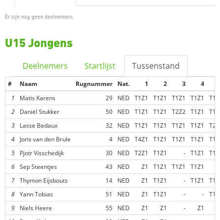
Er zijn nog geen deelnemers
U15 Jongens
Deelnemers
Startlijst
Tussenstand
#
Naam
Rugnummer
Nat.
1
2
3
4
1
Matis Karens
29
NED
T1Z1
T1Z1
T1Z1
T1Z1
T1Z
2
Daniël Stukker
50
NED
T1Z1
T1Z1
T2Z2
T1Z1
T1Z
3
Lasse Bedaux
32
NED
T1Z1
T1Z1
T1Z1
T1Z1
T2Z
4
Joris van den Brule
4
NED
T4Z1
T1Z1
T1Z1
T1Z1
T1Z
5
Pjotr Visschedijk
30
NED
T2Z1
T1Z1
-
T1Z1
T1Z
6
Sep Steentjes
43
NED
Z1
T1Z1
T1Z1
T1Z1
Z
7
Thymon Eijsbouts
14
NED
Z1
T1Z1
-
T1Z1
T1Z
8
Yann Tobias
51
NED
Z1
T1Z1
-
-
T1Z
9
Niels Heere
55
NED
Z1
Z1
-
Z1