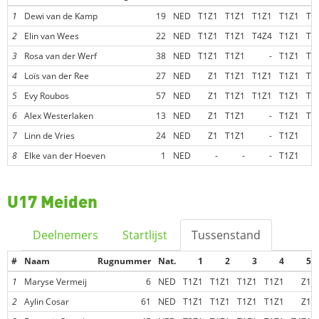
1
Dewi van de Kamp
19
NED
T1Z1
T1Z1
T1Z1
T1Z1
T1
2
Elin van Wees
22
NED
T1Z1
T1Z1
T4Z4
T1Z1
T1
3
Rosa van der Werf
38
NED
T1Z1
T1Z1
-
T1Z1
T2
4
Loïs van der Ree
27
NED
Z1
T1Z1
T1Z1
T1Z1
T1
5
Evy Roubos
57
NED
Z1
T1Z1
T1Z1
T1Z1
T1
6
Alex Westerlaken
13
NED
Z1
T1Z1
-
T1Z1
T2
7
Linn de Vries
24
NED
Z1
T1Z1
-
T1Z1
8
Elke van der Hoeven
1
NED
-
-
-
T1Z1
U17 Meiden
Deelnemers
Startlijst
Tussenstand
#
Naam
Rugnummer
Nat.
1
2
3
4
5
1
Maryse Vermeij
6
NED
T1Z1
T1Z1
T1Z1
T1Z1
Z1
2
Aylin Cosar
61
NED
T1Z1
T1Z1
T1Z1
T1Z1
Z1