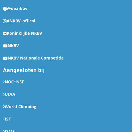
@de.nkbv
#NKBV_offical
Koninklijke NKBV
NKBV
NKBV Nationale Competitie
Aangesloten bij
NOC*NSF
UIAA
World Climbing
ISF
ISMF