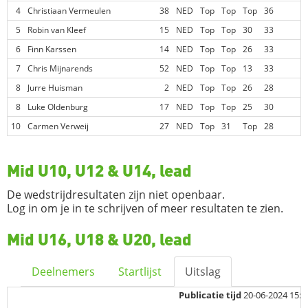
4
Christiaan Vermeulen
38
NED
Top
Top
Top
36
5
Robin van Kleef
15
NED
Top
Top
30
33
6
Finn Karssen
14
NED
Top
Top
26
33
7
Chris Mijnarends
52
NED
Top
Top
13
33
8
Jurre Huisman
2
NED
Top
Top
26
28
8
Luke Oldenburg
17
NED
Top
Top
25
30
10
Carmen Verweij
27
NED
Top
31
Top
28
Mid U10, U12 & U14, lead
De wedstrijdresultaten zijn niet openbaar.
Log in om je in te schrijven of meer resultaten te zien.
Mid U16, U18 & U20, lead
Deelnemers
Startlijst
Uitslag
Publicatie tijd
20-06-2024 15:1