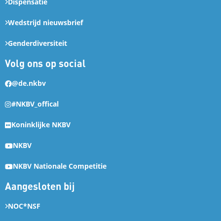
Dispensatie
Wedstrijd nieuwsbrief
Genderdiversiteit
Volg ons op social
@de.nkbv
#NKBV_offical
Koninklijke NKBV
NKBV
NKBV Nationale Competitie
Aangesloten bij
NOC*NSF