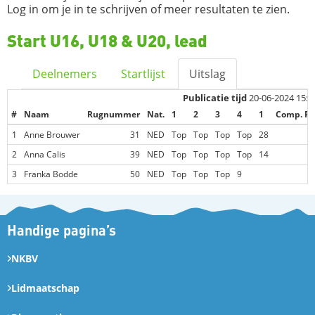
Log in om je in te schrijven of meer resultaten te zien.
Start U16, U18 & U20, lead
Deelnemers
Startlijst
Uitslag
Publicatie tijd
20-06-2024 15:1
#
Naam
Rugnummer
Nat.
1
2
3
4
1
Comp. P
1
Anne Brouwer
31
NED
Top
Top
Top
Top
28
1
2
Anna Calis
39
NED
Top
Top
Top
Top
14
3
Franka Bodde
50
NED
Top
Top
Top
9
Handige pagina’s
NKBV
Lidmaatschap