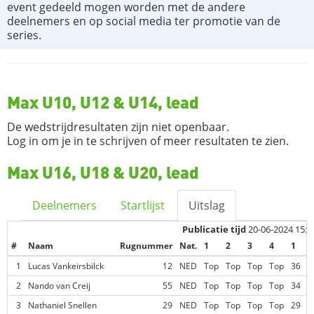
event gedeeld mogen worden met de andere
deelnemers en op social media ter promotie van de
series.
Max U10, U12 & U14, lead
De wedstrijdresultaten zijn niet openbaar.
Log in om je in te schrijven of meer resultaten te zien.
Max U16, U18 & U20, lead
Deelnemers
Startlijst
Uitslag
Publicatie tijd
20-06-2024 15:1
#
Naam
Rugnummer
Nat.
1
2
3
4
1
C
1
Lucas Vankeirsbilck
12
NED
Top
Top
Top
Top
36
2
Nando van Creij
55
NED
Top
Top
Top
Top
34
3
Nathaniel Snellen
29
NED
Top
Top
Top
Top
29