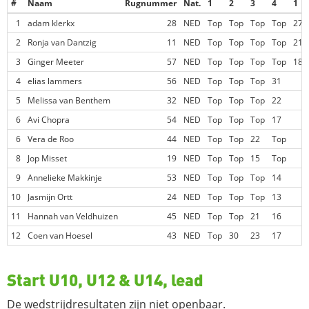
#
Naam
Rugnummer
Nat.
1
2
3
4
1
1
adam klerkx
28
NED
Top
Top
Top
Top
27
2
Ronja van Dantzig
11
NED
Top
Top
Top
Top
21
3
Ginger Meeter
57
NED
Top
Top
Top
Top
18
4
elias lammers
56
NED
Top
Top
Top
31
5
Melissa van Benthem
32
NED
Top
Top
Top
22
6
Avi Chopra
54
NED
Top
Top
Top
17
6
Vera de Roo
44
NED
Top
Top
22
Top
8
Jop Misset
19
NED
Top
Top
15
Top
9
Annelieke Makkinje
53
NED
Top
Top
Top
14
10
Jasmijn Ortt
24
NED
Top
Top
Top
13
11
Hannah van Veldhuizen
45
NED
Top
Top
21
16
12
Coen van Hoesel
43
NED
Top
30
23
17
Start U10, U12 & U14, lead
De wedstrijdresultaten zijn niet openbaar.