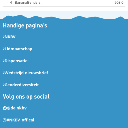
4
BananaBenders
903.0
Handige pagina’s
NKBV
Lidmaatschap
Dispensatie
Wedstrijd nieuwsbrief
Genderdiversiteit
Volg ons op social
@de.nkbv
#NKBV_offical