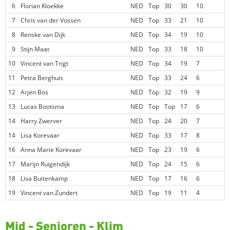
6
Florian Kloekke
NED
Top
30
30
10
7
Chris van der Vossen
NED
Top
33
21
10
8
Renske van Dijk
NED
Top
34
19
10
9
Stijn Maat
NED
Top
33
18
10
10
Vincent van Trigt
NED
Top
34
19
7
11
Petra Berghuis
NED
Top
33
24
6
12
Arjen Bos
NED
Top
32
19
9
13
Lucas Bootsma
NED
Top
Top
17
6
14
Harry Zwerver
NED
Top
24
20
7
14
Lisa Korevaar
NED
Top
33
17
8
16
Anna Marie Korevaar
NED
Top
23
19
6
17
Marijn Ruigendijk
NED
Top
24
15
6
18
Lisa Buitenkamp
NED
Top
17
16
6
19
Vincent van Zundert
NED
Top
19
11
4
Mid - Senioren - Klim