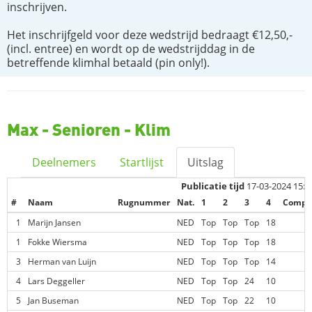
inschrijven.
Het inschrijfgeld voor deze wedstrijd bedraagt €12,50,-
(incl. entree) en wordt op de wedstrijddag in de
betreffende klimhal betaald (pin only!).
Max - Senioren - Klim
Deelnemers
Startlijst
Uitslag
Publicatie tijd
17-03-2024 15:5
#
Naam
Rugnummer
Nat.
1
2
3
4
Comp.
1
Marijn Jansen
NED
Top
Top
Top
18
1
Fokke Wiersma
NED
Top
Top
Top
18
3
Herman van Luijn
NED
Top
Top
Top
14
4
Lars Deggeller
NED
Top
Top
24
10
5
Jan Buseman
NED
Top
Top
22
10