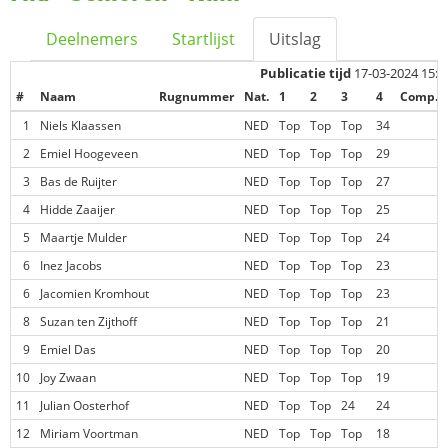
Deelnemers
Startlijst
Uitslag
Publicatie tijd
17-03-2024 15:5
#
Naam
Rugnummer
Nat.
1
2
3
4
Comp. 
1
Niels Klaassen
NED
Top
Top
Top
34
2
Emiel Hoogeveen
NED
Top
Top
Top
29
3
Bas de Ruijter
NED
Top
Top
Top
27
4
Hidde Zaaijer
NED
Top
Top
Top
25
5
Maartje Mulder
NED
Top
Top
Top
24
6
Inez Jacobs
NED
Top
Top
Top
23
6
Jacomien Kromhout
NED
Top
Top
Top
23
8
Suzan ten Zijthoff
NED
Top
Top
Top
21
9
Emiel Das
NED
Top
Top
Top
20
10
Joy Zwaan
NED
Top
Top
Top
19
11
Julian Oosterhof
NED
Top
Top
24
24
12
Miriam Voortman
NED
Top
Top
Top
18