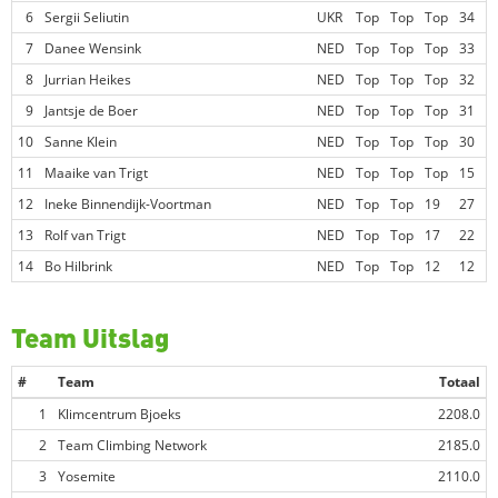
6
Sergii Seliutin
UKR
Top
Top
Top
34
7
Danee Wensink
NED
Top
Top
Top
33
8
Jurrian Heikes
NED
Top
Top
Top
32
9
Jantsje de Boer
NED
Top
Top
Top
31
10
Sanne Klein
NED
Top
Top
Top
30
11
Maaike van Trigt
NED
Top
Top
Top
15
12
Ineke Binnendijk-Voortman
NED
Top
Top
19
27
13
Rolf van Trigt
NED
Top
Top
17
22
14
Bo Hilbrink
NED
Top
Top
12
12
Team Uitslag
#
Team
Totaal
1
Klimcentrum Bjoeks
2208.0
2
Team Climbing Network
2185.0
3
Yosemite
2110.0