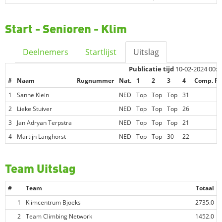
Start - Senioren - Klim
Deelnemers
Startlijst
Uitslag
Publicatie tijd
10-02-2024 00:2
#
Naam
Rugnummer
Nat.
1
2
3
4
Comp. P
1
Sanne Klein
NED
Top
Top
Top
31
1
2
Lieke Stuiver
NED
Top
Top
Top
26
3
Jan Adryan Terpstra
NED
Top
Top
Top
21
4
Martijn Langhorst
NED
Top
Top
30
22
Team Uitslag
#
Team
Totaal
1
Klimcentrum Bjoeks
2735.0
2
Team Climbing Network
1452.0