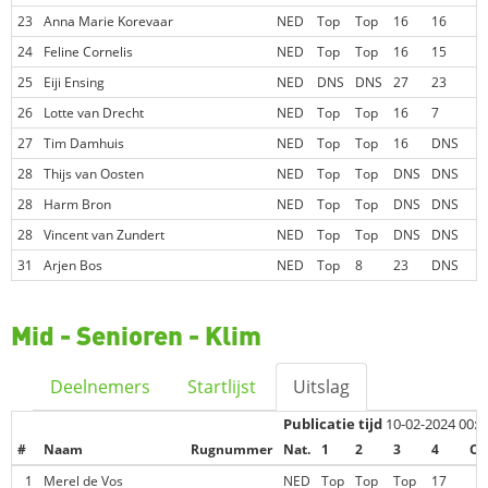
23
Anna Marie Korevaar
NED
Top
Top
16
16
24
Feline Cornelis
NED
Top
Top
16
15
25
Eiji Ensing
NED
DNS
DNS
27
23
26
Lotte van Drecht
NED
Top
Top
16
7
27
Tim Damhuis
NED
Top
Top
16
DNS
28
Thijs van Oosten
NED
Top
Top
DNS
DNS
28
Harm Bron
NED
Top
Top
DNS
DNS
28
Vincent van Zundert
NED
Top
Top
DNS
DNS
31
Arjen Bos
NED
Top
8
23
DNS
Mid - Senioren - Klim
Deelnemers
Startlijst
Uitslag
Publicatie tijd
10-02-2024 00:2
#
Naam
Rugnummer
Nat.
1
2
3
4
Co
1
Merel de Vos
NED
Top
Top
Top
17