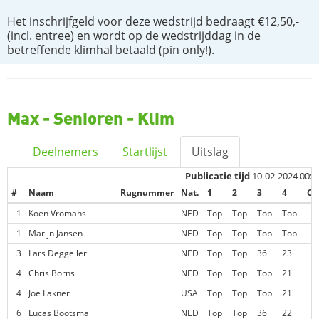
Het inschrijfgeld voor deze wedstrijd bedraagt €12,50,-
(incl. entree) en wordt op de wedstrijddag in de
betreffende klimhal betaald (pin only!).
Max - Senioren - Klim
Deelnemers
Startlijst
Uitslag
Publicatie tijd
10-02-2024 00:2
#
Naam
Rugnummer
Nat.
1
2
3
4
Co
1
Koen Vromans
NED
Top
Top
Top
Top
1
Marijn Jansen
NED
Top
Top
Top
Top
3
Lars Deggeller
NED
Top
Top
36
23
4
Chris Borns
NED
Top
Top
Top
21
4
Joe Lakner
USA
Top
Top
Top
21
6
Lucas Bootsma
NED
Top
Top
36
22