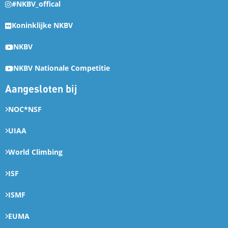
#NKBV_offical
Koninklijke NKBV
NKBV
NKBV Nationale Competitie
Aangesloten bij
NOC*NSF
UIAA
World Climbing
ISF
ISMF
EUMA