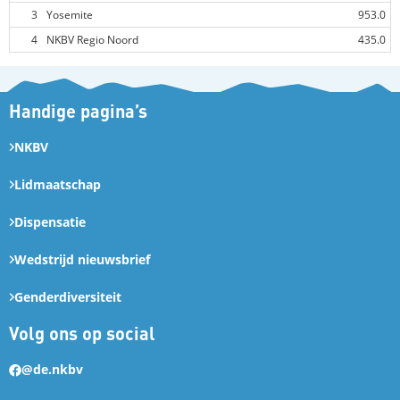
3
Yosemite
953.0
4
NKBV Regio Noord
435.0
Handige pagina’s
NKBV
Lidmaatschap
Dispensatie
Wedstrijd nieuwsbrief
Genderdiversiteit
Volg ons op social
@de.nkbv