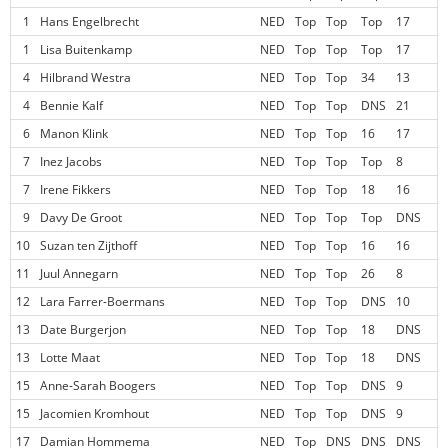
1
Hans Engelbrecht
NED
Top
Top
Top
17
1
Lisa Buitenkamp
NED
Top
Top
Top
17
4
Hilbrand Westra
NED
Top
Top
34
13
4
Bennie Kalf
NED
Top
Top
DNS
21
6
Manon Klink
NED
Top
Top
16
17
7
Inez Jacobs
NED
Top
Top
Top
8
7
Irene Fikkers
NED
Top
Top
18
16
9
Davy De Groot
NED
Top
Top
Top
DNS
10
Suzan ten Zijthoff
NED
Top
Top
16
16
11
Juul Annegarn
NED
Top
Top
26
8
12
Lara Farrer-Boermans
NED
Top
Top
DNS
10
13
Date Burgerjon
NED
Top
Top
18
DNS
13
Lotte Maat
NED
Top
Top
18
DNS
15
Anne-Sarah Boogers
NED
Top
Top
DNS
9
15
Jacomien Kromhout
NED
Top
Top
DNS
9
17
Damian Hommema
NED
Top
DNS
DNS
DNS