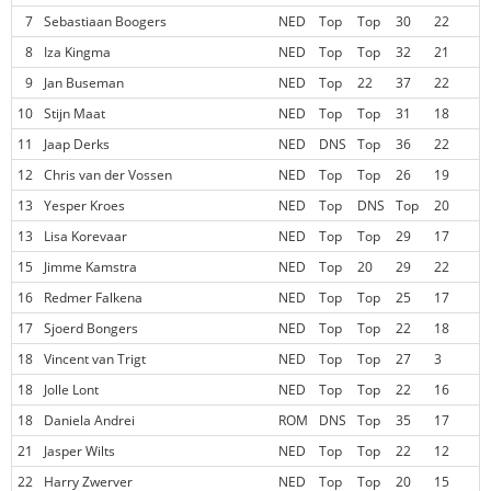
7
Sebastiaan Boogers
NED
Top
Top
30
22
8
Iza Kingma
NED
Top
Top
32
21
9
Jan Buseman
NED
Top
22
37
22
10
Stijn Maat
NED
Top
Top
31
18
11
Jaap Derks
NED
DNS
Top
36
22
12
Chris van der Vossen
NED
Top
Top
26
19
13
Yesper Kroes
NED
Top
DNS
Top
20
13
Lisa Korevaar
NED
Top
Top
29
17
15
Jimme Kamstra
NED
Top
20
29
22
16
Redmer Falkena
NED
Top
Top
25
17
17
Sjoerd Bongers
NED
Top
Top
22
18
18
Vincent van Trigt
NED
Top
Top
27
3
18
Jolle Lont
NED
Top
Top
22
16
18
Daniela Andrei
ROM
DNS
Top
35
17
21
Jasper Wilts
NED
Top
Top
22
12
22
Harry Zwerver
NED
Top
Top
20
15