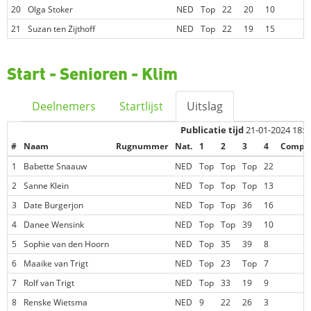
20
Olga Stoker
NED
Top
22
20
10
21
Suzan ten Zijthoff
NED
Top
22
19
15
Start - Senioren - Klim
Deelnemers
Startlijst
Uitslag
Publicatie tijd
21-01-2024 18:3
#
Naam
Rugnummer
Nat.
1
2
3
4
Comp. 
1
Babette Snaauw
NED
Top
Top
Top
22
2
Sanne Klein
NED
Top
Top
Top
13
3
Date Burgerjon
NED
Top
Top
36
16
4
Danee Wensink
NED
Top
Top
39
10
5
Sophie van den Hoorn
NED
Top
35
39
8
6
Maaike van Trigt
NED
Top
23
Top
7
7
Rolf van Trigt
NED
Top
33
19
9
8
Renske Wietsma
NED
9
22
26
3