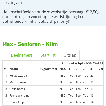
inschrijven.
Het inschrijfgeld voor deze wedstrijd bedraagt €12,50,-
(incl. entree) en wordt op de wedstrijddag in de
betreffende klimhal betaald (pin only!).
Max - Senioren - Klim
Deelnemers
Startlijst
Uitslag
Publicatie tijd
21-01-2024 18:3
#
Naam
Rugnummer
Nat.
1
2
3
4
Comp
1
Renze Zwaan
NED
Top
Top
Top
23
2
Marijn Jansen
NED
Top
Top
45
23
3
Chris Borns
NED
Top
Top
Top
13
3
Fokke Wiersma
NED
Top
Top
Top
13
5
Dean Kappen
NED
Top
Top
45
16