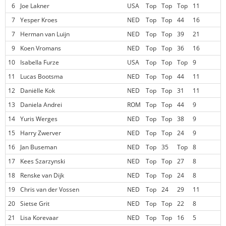
6
Joe Lakner
USA
Top
Top
Top
11
7
Yesper Kroes
NED
Top
Top
44
16
7
Herman van Luijn
NED
Top
Top
39
21
9
Koen Vromans
NED
Top
Top
36
16
10
Isabella Furze
USA
Top
Top
Top
9
11
Lucas Bootsma
NED
Top
Top
44
11
12
Daniëlle Kok
NED
Top
Top
31
11
13
Daniela Andrei
ROM
Top
Top
44
9
14
Yuris Werges
NED
Top
Top
38
9
15
Harry Zwerver
NED
Top
Top
24
9
16
Jan Buseman
NED
Top
35
Top
8
17
Kees Szarzynski
NED
Top
Top
27
8
18
Renske van Dijk
NED
Top
Top
24
8
19
Chris van der Vossen
NED
Top
24
29
11
20
Sietse Grit
NED
Top
Top
22
8
21
Lisa Korevaar
NED
Top
Top
16
5