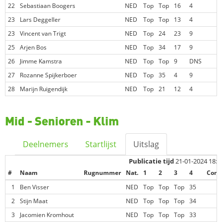
22
Sebastiaan Boogers
NED
Top
Top
16
4
23
Lars Deggeller
NED
Top
Top
13
4
23
Vincent van Trigt
NED
Top
24
23
9
25
Arjen Bos
NED
Top
34
17
9
26
Jimme Kamstra
NED
Top
Top
9
DNS
27
Rozanne Spijkerboer
NED
Top
35
4
9
28
Marijn Ruigendijk
NED
Top
21
12
4
Mid - Senioren - Klim
Deelnemers
Startlijst
Uitslag
Publicatie tijd
21-01-2024 18:3
#
Naam
Rugnummer
Nat.
1
2
3
4
Comp
1
Ben Visser
NED
Top
Top
Top
35
2
Stijn Maat
NED
Top
Top
Top
34
3
Jacomien Kromhout
NED
Top
Top
Top
33