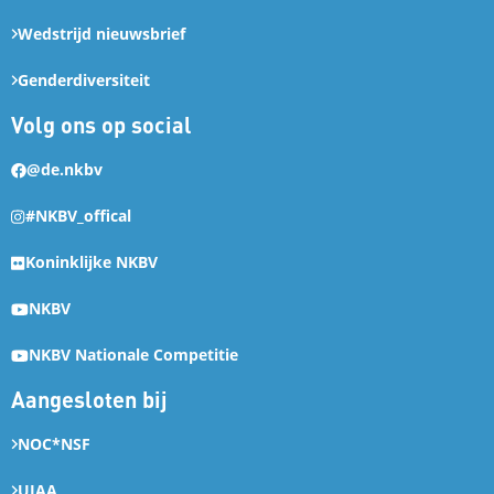
Wedstrijd nieuwsbrief
Genderdiversiteit
Volg ons op social
@de.nkbv
#NKBV_offical
Koninklijke NKBV
NKBV
NKBV Nationale Competitie
Aangesloten bij
NOC*NSF
UIAA