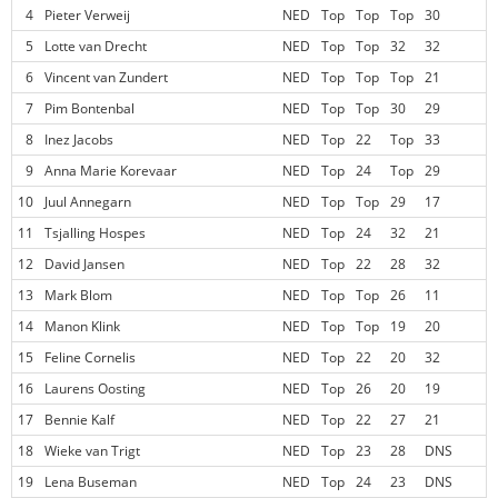
4
Pieter Verweij
NED
Top
Top
Top
30
5
Lotte van Drecht
NED
Top
Top
32
32
6
Vincent van Zundert
NED
Top
Top
Top
21
7
Pim Bontenbal
NED
Top
Top
30
29
8
Inez Jacobs
NED
Top
22
Top
33
9
Anna Marie Korevaar
NED
Top
24
Top
29
10
Juul Annegarn
NED
Top
Top
29
17
11
Tsjalling Hospes
NED
Top
24
32
21
12
David Jansen
NED
Top
22
28
32
13
Mark Blom
NED
Top
Top
26
11
14
Manon Klink
NED
Top
Top
19
20
15
Feline Cornelis
NED
Top
22
20
32
16
Laurens Oosting
NED
Top
26
20
19
17
Bennie Kalf
NED
Top
22
27
21
18
Wieke van Trigt
NED
Top
23
28
DNS
19
Lena Buseman
NED
Top
24
23
DNS