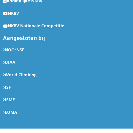
Koninklijke NKBV
NKBV
NKBV Nationale Competitie
Aangesloten bij
NOC*NSF
UIAA
World Climbing
ISF
ISMF
EUMA