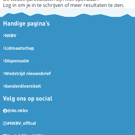
Log in om je in te schrijven of meer resultaten te zien.
Handige pagina’s
NKBV
Lidmaatschap
Dispensatie
Wedstrijd nieuwsbrief
Genderdiversiteit
Volg ons op social
@de.nkbv
#NKBV_offical