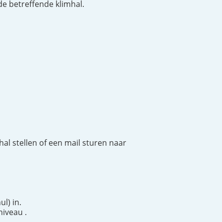
de betreffende klimhal.
 hal stellen of een mail sturen naar
l) in.
niveau .