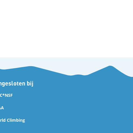
gesloten bij
C*NSF
AA
ld Climbing