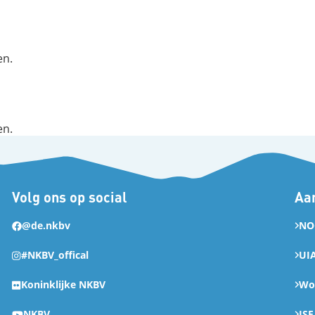
en.
en.
Volg ons op social
Aan
@de.nkbv
NO
#NKBV_offical
UI
Koninklijke NKBV
Wor
NKBV
ISF