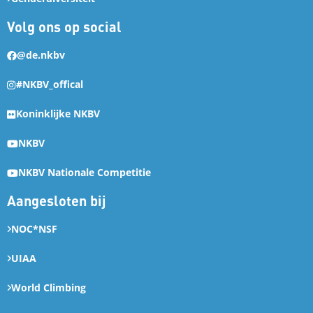
Volg ons op social
@de.nkbv
#NKBV_offical
Koninklijke NKBV
NKBV
NKBV Nationale Competitie
Aangesloten bij
NOC*NSF
UIAA
World Climbing