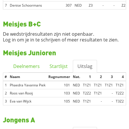
7
Denise Schoormans
307
NED
Z3
-
-
Z2
Meisjes B+C
De wedstrijdresultaten zijn niet openbaar.
Log in om je in te schrijven of meer resultaten te zien.
Meisjes Junioren
Deelnemers
Startlijst
Uitslag
#
Naam
Rugnummer
Nat.
1
2
3
4
1
Phaedra Yavanna Piek
101
NED
T1Z1
T1Z1
T1Z1
T1Z1
T
2
Roos van Rooij
103
NED
T2Z2
T1Z1
-
T2Z2
3
Eva van Wijck
105
NED
T1Z1
-
-
T3Z2
Jongens A