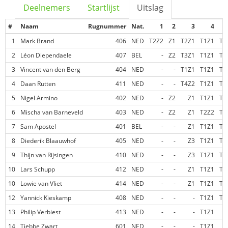
Deelnemers
Startlijst
Uitslag
#
Naam
Rugnummer
Nat.
1
2
3
4
1
Mark Brand
406
NED
T2Z2
Z1
T2Z1
T1Z1
T1
2
Léon Diependaele
407
BEL
-
Z2
T3Z1
T1Z1
T2
3
Vincent van den Berg
404
NED
-
-
T1Z1
T1Z1
T1
4
Daan Rutten
411
NED
-
-
T4Z2
T1Z1
T1
5
Nigel Armino
402
NED
-
Z2
Z1
T1Z1
T1
6
Mischa van Barneveld
403
NED
-
Z2
Z1
T2Z2
T1
7
Sam Apostel
401
BEL
-
-
Z1
T1Z1
T2
8
Diederik Blaauwhof
405
NED
-
-
Z3
T1Z1
T3
9
Thijn van Rijsingen
410
NED
-
-
Z3
T1Z1
T2
10
Lars Schupp
412
NED
-
-
Z1
T1Z1
T2
10
Lowie van Vliet
414
NED
-
-
Z1
T1Z1
T2
12
Yannick Kieskamp
408
NED
-
-
-
T1Z1
T3
13
Philip Verbiest
413
NED
-
-
-
T1Z1
14
Tjebbe Zwart
601
NED
-
-
-
T1Z1