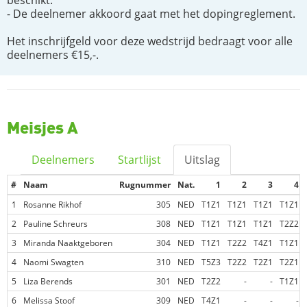
beschikt.
- De deelnemer akkoord gaat met het dopingreglement.
Het inschrijfgeld voor deze wedstrijd bedraagt voor alle
deelnemers €15,-.
Meisjes A
Deelnemers
Startlijst
Uitslag
#
Naam
Rugnummer
Nat.
1
2
3
4
1
Rosanne Rikhof
305
NED
T1Z1
T1Z1
T1Z1
T1Z1
2
Pauline Schreurs
308
NED
T1Z1
T1Z1
T1Z1
T2Z2
3
Miranda Naaktgeboren
304
NED
T1Z1
T2Z2
T4Z1
T1Z1
4
Naomi Swagten
310
NED
T5Z3
T2Z2
T2Z1
T2Z1
5
Liza Berends
301
NED
T2Z2
-
-
T1Z1
6
Melissa Stoof
309
NED
T4Z1
-
-
-