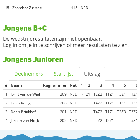
15
Zsombor Zirkzee
415
NED
-
-
-
-
Jongens B+C
De wedstrijdresultaten zijn niet openbaar.
Log in om je in te schrijven of meer resultaten te zien.
Jongens Junioren
Deelnemers
Startlijst
Uitslag
#
Naam
Rugnummer
Nat.
1
2
3
4
5
6
1
Jorrit van de Wiel
209
NED
-
Z1
T2Z2
T1Z1
T3Z1
T1Z1
2
Julian Konig
206
NED
-
-
T4Z2
T1Z1
T1Z1
T1Z1
3
Daan Brinkhof
201
NED
-
-
T4Z2
T1Z1
T3Z3
T3Z2
4
Jeroen van Eldijk
202
NED
-
-
Z2
T2Z1
-
T5Z1